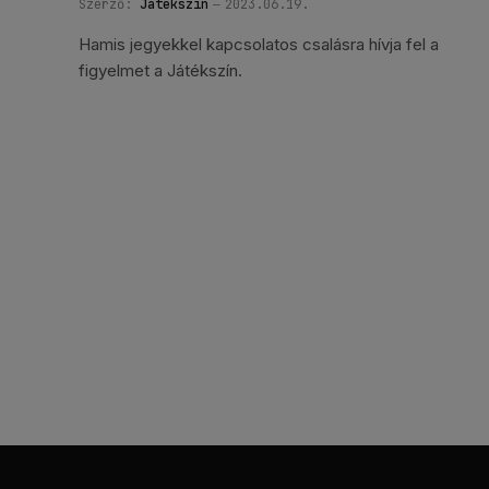
Szerző:
Játékszín
2023.06.19.
Hamis jegyekkel kapcsolatos csalásra hívja fel a
figyelmet a Játékszín.