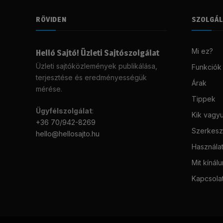
RÖVIDEN
SZOLGÁ
Mi ez?
Helló Sajtó! Üzleti Sajtószolgálat
Üzleti sajtóközlemények publikálása,
Funkciók
terjesztése és eredményességük
Árak
mérése.
Tippek
Ügyfélszolgálat
:
Kik vagy
+36 70/942-8269
Szerkeszt
hello@hellosajto.hu
Használat
Mit kínál
Kapcsola