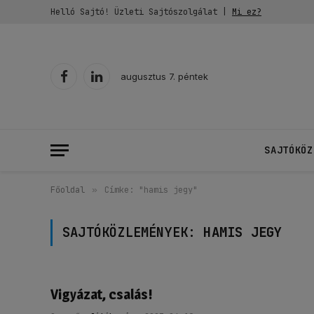
Helló Sajtó! Üzleti Sajtószolgálat |
Mi ez?
augusztus 7. péntek
Facebook
LinkedIn
SAJTÓKÖZ
Főoldal
»
Címke: "hamis jegy"
SAJTÓKÖZLEMÉNYEK:
HAMIS JEGY
Vigyázat, csalás!