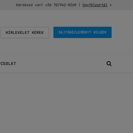
Kérdésed van?
+36 70/942-8269
|
Ügyfélportál
»
HÍRLEVELET KÉREK
SAJTÓKÖZLEMÉNYT KÜLDÖK
PCSOLAT