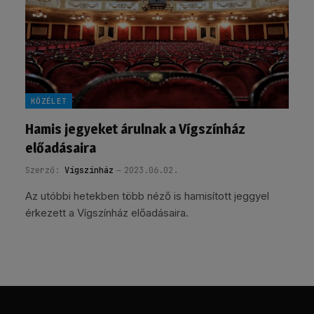
KÖZÉLET
Hamis jegyeket árulnak a Vígszínház
előadásaira
Szerző:
Vígszínház
2023.06.02.
Az utóbbi hetekben több néző is hamisított jeggyel
érkezett a Vígszínház előadásaira.