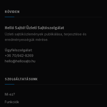
RÖVIDEN
Helló Sajtó! Üzleti Sajtószolgálat
Üzleti sajtóközlemények publikálása, terjesztése és
eredményességük mérése.
Ügyfélszolgálat
:
+36 70/942-8269
hello@hellosajto.hu
SZOLGÁLTATÁSUNK
Mi ez?
Funkciók