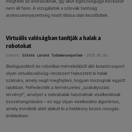
megfelel az előírásoknak, így akut egészségügyi kockázat
nem áll fenn. A vizsgálatok a szlovák hatóság
arzénszennyezettség miatti tiltása után kezdődtek.
Virtuális valóságban tanítják a halak a
robotokat
Szerző:
Eötvös Loránd Tudományegyetem
2025.05.06.
Biológusokból és robotikai mérnökökből álló kutatócsoport
olyan virtuálisvalóság-rendszert fejlesztett ki halak
számára, amely segít megfejteni, hogyan mozognak együtt
rajokban. Felfedezték a természetes „szabályozási
törvényt”, amelyet a zebrahalak használnak viselkedésük
összehangolására – ez egy olyan viselkedési algoritmus,
amely évmilliók alatt alakult ki a hatékony közös mozgás
érdekében.