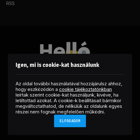
RSS
Igen, mi is cookie-kat használunk
Az oldal további használatával hozzájárulsz ahhoz,
hogy eszközödön a
cookie tájékoztatónkban
leírtak szerint cookie-kat használjunk, kivéve, ha
letiltottad azokat. A cookie-k beállításait bármikor
megváltoztathatod, de nélkülük az oldalunk egyes
Facebook
LinkedIn
X
RSS
részei nem fognak megfelelően működni.
(Twitter)
ELFOGADOM
Copyright © 2026 Helló Sajtó! Üzleti Sajtószolgálat