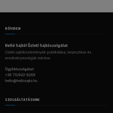
RÖVIDEN
Helló Sajtó! Üzleti Sajtószolgálat
Üzleti sajtóközlemények publikálása, terjesztése és
eredményességük mérése.
Ügyfélszolgálat
:
+36 70/942-8269
hello@hellosajto.hu
SZOLGÁLTATÁSUNK