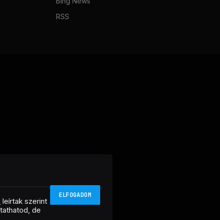
Bing News
RSS
ELFOGADOM
n
leírtak szerint
ztathatod, de