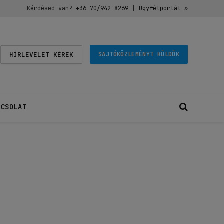
Kérdésed van?
+36 70/942-8269
|
Ügyfélportál
»
HÍRLEVELET KÉREK
SAJTÓKÖZLEMÉNYT KÜLDÖK
PCSOLAT