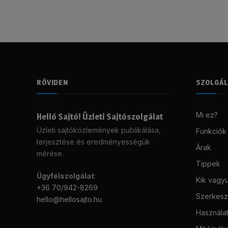
RÖVIDEN
SZOLGÁ
Mi ez?
Helló Sajtó! Üzleti Sajtószolgálat
Üzleti sajtóközlemények publikálása,
Funkciók
terjesztése és eredményességük
Árak
mérése.
Tippek
Ügyfélszolgálat
:
Kik vagy
+36 70/942-8269
Szerkeszt
hello@hellosajto.hu
Használat