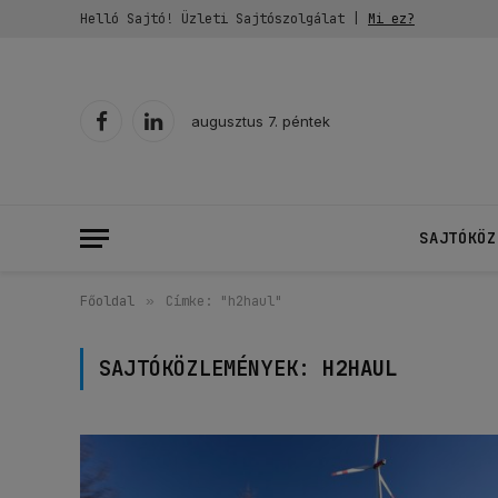
Helló Sajtó! Üzleti Sajtószolgálat |
Mi ez?
augusztus 7. péntek
Facebook
LinkedIn
SAJTÓKÖZ
Főoldal
»
Címke: "h2haul"
SAJTÓKÖZLEMÉNYEK:
H2HAUL