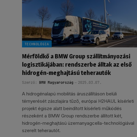
TECHNOLÓGIA
Mérföldkő a BMW Group szállítmányozási
logisztikájában: rendszerbe álltak az első
hidrogén-meghajtású teherautók
Szerző:
BMW Magyarország
2025.03.07.
A hidrogénalapú mobilitás áruszállításon belüli
térnyerését zászlajára tűző, európai H2HAUL kísérleti
projekt égisze alatt beindított kísérleti működés
részeként a BMW Group rendszerbe állított két,
hidrogén-meghajtású üzemanyagcella-technológiával
szerelt teherautót.