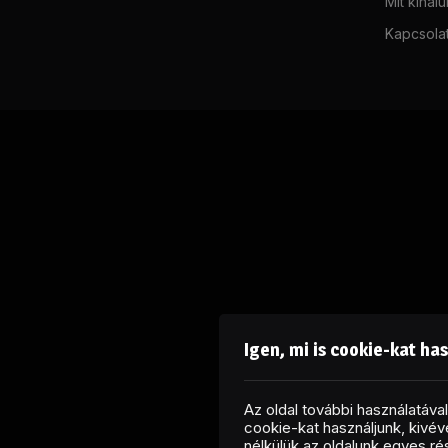
Mit kínál
Kapcsola
Igen, mi is cookie-kat ha
Az oldal további használatáv
cookie-kat használjunk, kivéve
nélkülük az oldalunk egyes r