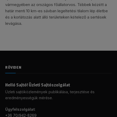
vármegyében az országos főállatorvos. Többek között a
határ menti 10 km-es sávban legeltetési tilalom lép életbe
és a korlátozás alatt álló területeken kötelező a sertések
levágása.
RÖVIDEN
Helló Sajtó! Üzleti Sajtószolgálat
Üzleti sajtóközlemények publikálása, terjesztése és
eredményességük mérése.
Ügyfélszolgálat
:
+36 70/942-8269