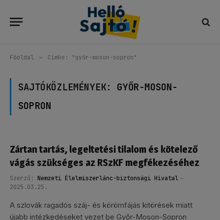
Főoldal
»
Címke: "győr-moson-sopron"
SAJTÓKÖZLEMÉNYEK:
GYŐR-MOSON-
SOPRON
Zártan tartás, legeltetési tilalom és kötelező
vágás szükséges az RSzKF megfékezéséhez
Szerző:
Nemzeti Élelmiszerlánc-biztonsági Hivatal
2025.03.25.
A szlovák ragadós száj- és körömfájás kitörések miatt
újabb intézkedéseket vezet be Győr-Moson-Sopron