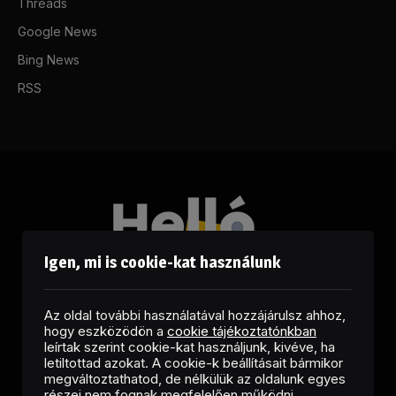
Threads
Google News
Bing News
RSS
Igen, mi is cookie-kat használunk
Az oldal további használatával hozzájárulsz ahhoz,
hogy eszközödön a
cookie tájékoztatónkban
leírtak szerint cookie-kat használjunk, kivéve, ha
letiltottad azokat. A cookie-k beállításait bármikor
megváltoztathatod, de nélkülük az oldalunk egyes
Facebook
LinkedIn
X
RSS
részei nem fognak megfelelően működni.