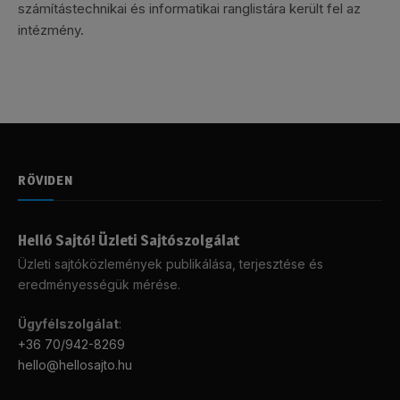
számítástechnikai és informatikai ranglistára került fel az
intézmény.
RÖVIDEN
Helló Sajtó! Üzleti Sajtószolgálat
Üzleti sajtóközlemények publikálása, terjesztése és
eredményességük mérése.
Ügyfélszolgálat
:
+36 70/942-8269
hello@hellosajto.hu