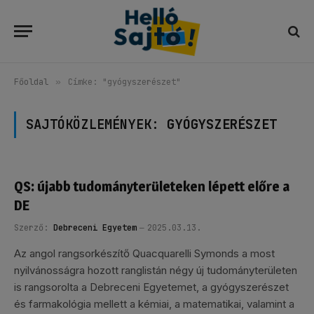
Főoldal
»
Címke: "gyógyszerészet"
SAJTÓKÖZLEMÉNYEK:
GYÓGYSZERÉSZET
QS: újabb tudományterületeken lépett előre a
DE
Szerző:
Debreceni Egyetem
2025.03.13.
Az angol rangsorkészítő Quacquarelli Symonds a most
nyilvánosságra hozott ranglistán négy új tudományterületen
is rangsorolta a Debreceni Egyetemet, a gyógyszerészet
és farmakológia mellett a kémiai, a matematikai, valamint a