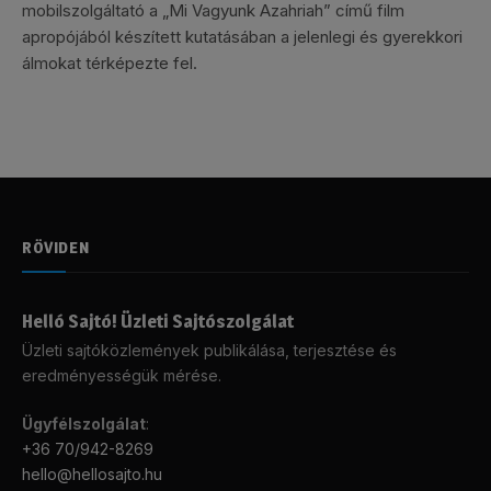
mobilszolgáltató a „Mi Vagyunk Azahriah” című film
apropójából készített kutatásában a jelenlegi és gyerekkori
álmokat térképezte fel.
RÖVIDEN
Helló Sajtó! Üzleti Sajtószolgálat
Üzleti sajtóközlemények publikálása, terjesztése és
eredményességük mérése.
Ügyfélszolgálat
:
+36 70/942-8269
hello@hellosajto.hu