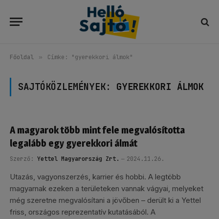
Főoldal
»
Címke: "gyerekkori álmok"
SAJTÓKÖZLEMÉNYEK:
GYEREKKORI ÁLMOK
A magyarok több mint fele megvalósította
legalább egy gyerekkori álmát
Szerző:
Yettel Magyarország Zrt.
2024.11.26.
Utazás, vagyonszerzés, karrier és hobbi. A legtöbb
magyarnak ezeken a területeken vannak vágyai, melyeket
még szeretne megvalósítani a jövőben – derült ki a Yettel
friss, országos reprezentatív kutatásából. A