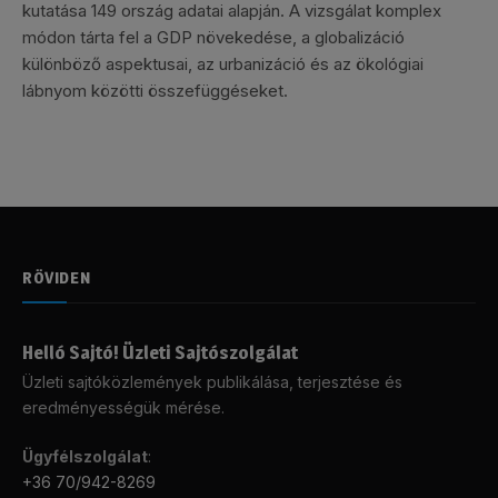
kutatása 149 ország adatai alapján. A vizsgálat komplex
módon tárta fel a GDP növekedése, a globalizáció
különböző aspektusai, az urbanizáció és az ökológiai
lábnyom közötti összefüggéseket.
RÖVIDEN
Helló Sajtó! Üzleti Sajtószolgálat
Üzleti sajtóközlemények publikálása, terjesztése és
eredményességük mérése.
Ügyfélszolgálat
:
+36 70/942-8269