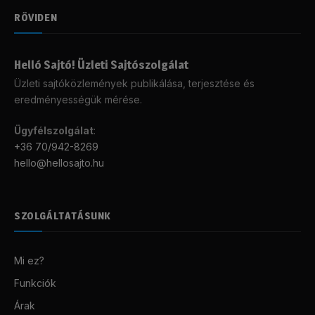
RÖVIDEN
Helló Sajtó! Üzleti Sajtószolgálat
Üzleti sajtóközlemények publikálása, terjesztése és
eredményességük mérése.
Ügyfélszolgálat
:
+36 70/942-8269
hello@hellosajto.hu
SZOLGÁLTATÁSUNK
Mi ez?
Funkciók
Árak