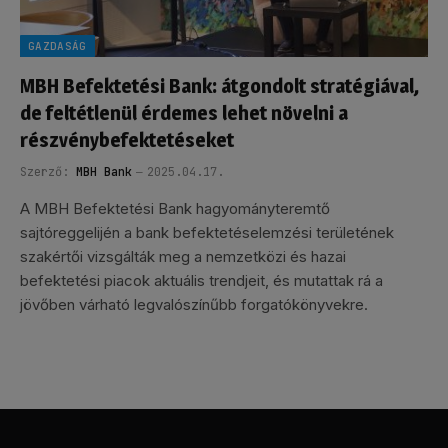
GAZDASÁG
MBH Befektetési Bank: átgondolt stratégiával,
de feltétlenül érdemes lehet növelni a
részvénybefektetéseket
Szerző:
MBH Bank
2025.04.17.
A MBH Befektetési Bank hagyományteremtő
sajtóreggelijén a bank befektetéselemzési területének
szakértői vizsgálták meg a nemzetközi és hazai
befektetési piacok aktuális trendjeit, és mutattak rá a
jövőben várható legvalószínűbb forgatókönyvekre.