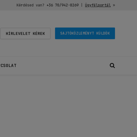
Kérdésed van?
+36 70/942-8269
|
Ügyfélportál
»
HÍRLEVELET KÉREK
SAJTÓKÖZLEMÉNYT KÜLDÖK
PCSOLAT