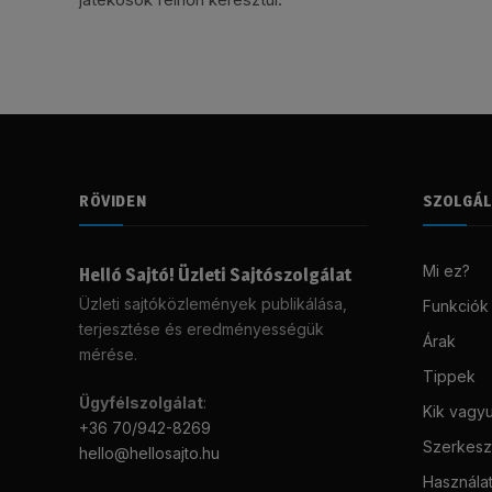
RÖVIDEN
SZOLGÁ
Mi ez?
Helló Sajtó! Üzleti Sajtószolgálat
Üzleti sajtóközlemények publikálása,
Funkciók
terjesztése és eredményességük
Árak
mérése.
Tippek
Ügyfélszolgálat
:
Kik vagy
+36 70/942-8269
Szerkeszt
hello@hellosajto.hu
Használat