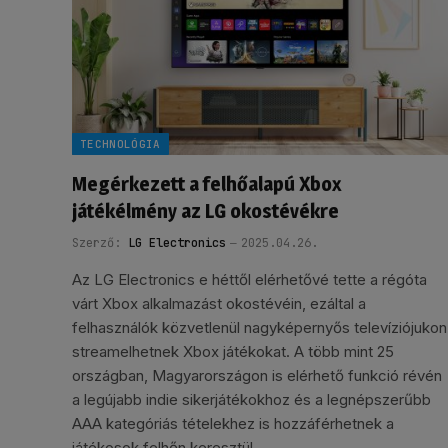
TECHNOLÓGIA
Megérkezett a felhőalapú Xbox
játékélmény az LG okostévékre
Szerző:
LG Electronics
2025.04.26.
Az LG Electronics e héttől elérhetővé tette a régóta
várt Xbox alkalmazást okostévéin, ezáltal a
felhasználók közvetlenül nagyképernyős televíziójukon
streamelhetnek Xbox játékokat. A több mint 25
országban, Magyarországon is elérhető funkció révén
a legújabb indie sikerjátékokhoz és a legnépszerűbb
AAA kategóriás tételekhez is hozzáférhetnek a
játékosok felhőn keresztül.