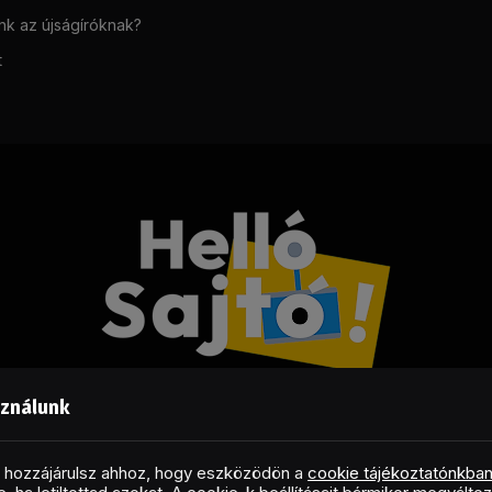
unk az újságíróknak?
t
sználunk
Facebook
LinkedIn
X
RSS
(Twitter)
al hozzájárulsz ahhoz, hogy eszközödön a
cookie tájékoztatónkba