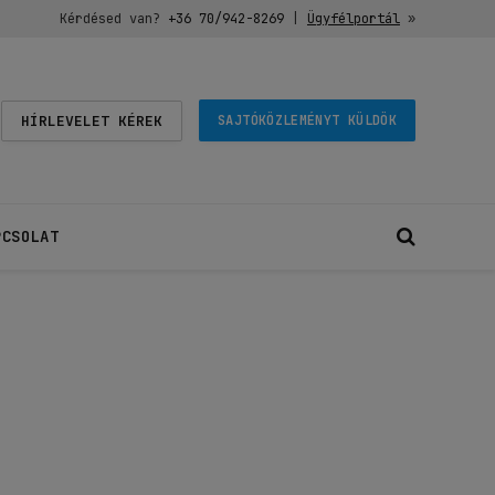
Kérdésed van?
+36 70/942-8269
|
Ügyfélportál
»
HÍRLEVELET KÉREK
SAJTÓKÖZLEMÉNYT KÜLDÖK
PCSOLAT