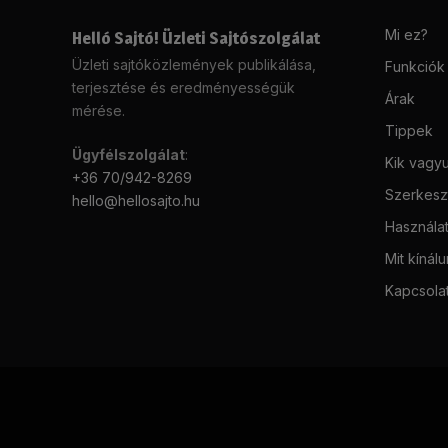
Mi ez?
Helló Sajtó! Üzleti Sajtószolgálat
Üzleti sajtóközlemények publikálása,
Funkciók
terjesztése és eredményességük
Árak
mérése.
Tippek
Ügyfélszolgálat
:
Kik vagy
+36 70/942-8269
Szerkeszt
hello@hellosajto.hu
Használat
Mit kínál
Kapcsola