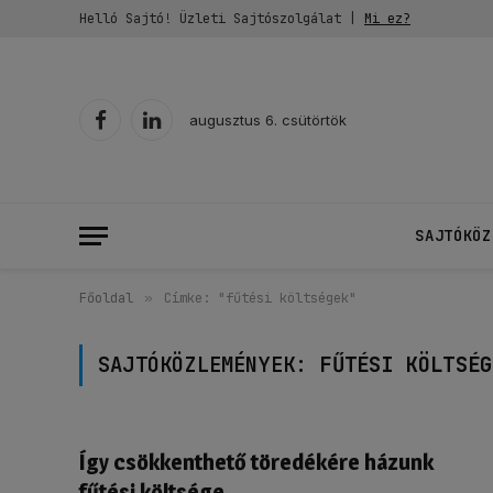
Helló Sajtó! Üzleti Sajtószolgálat |
Mi ez?
augusztus 6. csütörtök
Facebook
LinkedIn
SAJTÓKÖZ
Főoldal
»
Címke: "fűtési költségek"
SAJTÓKÖZLEMÉNYEK:
FŰTÉSI KÖLTSÉG
Így csökkenthető töredékére házunk
fűtési költsége