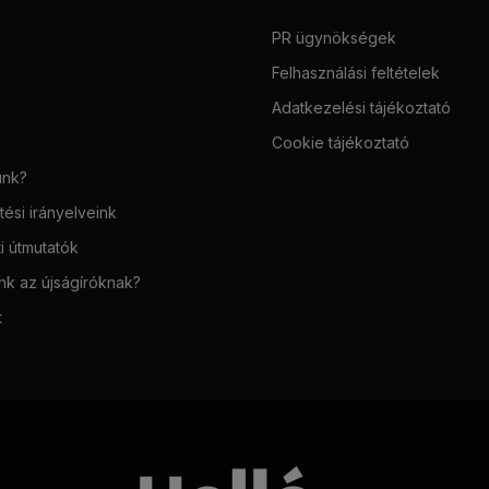
PR ügynökségek
Felhasználási feltételek
Adatkezelési tájékoztató
Cookie tájékoztató
unk?
ési irányelveink
i útmutatók
unk az újságíróknak?
t