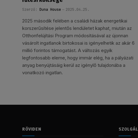
Szerző:
Duna House
2025.04.25.
2025 második felében a családi házak energetikai
korszerűsítése jelentős lendületet kaphat, miután az
Otthonfelújítási Program módosításával az újonnan
vásárolt ingatlanok birtokosai is igényelhetik az akár 6
millió forintos támogatást. A változás egyik
legfontosabb eleme, hogy immár elég, ha a pályázati
anyag benyújtásáig kerül az igénylő tulajdonába a
vonatkozó ingatlan.
RÖVIDEN
SZOLGÁ