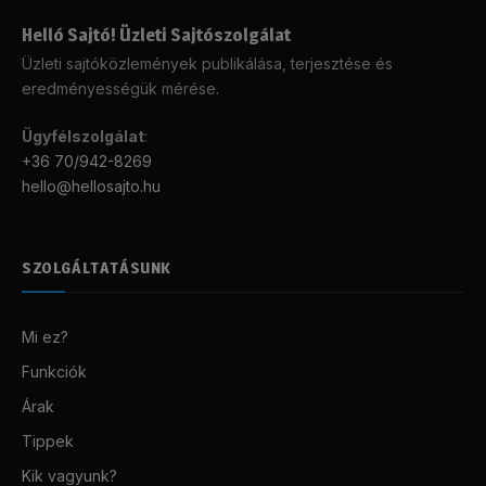
Helló Sajtó! Üzleti Sajtószolgálat
Üzleti sajtóközlemények publikálása, terjesztése és
eredményességük mérése.
Ügyfélszolgálat
:
+36 70/942-8269
hello@hellosajto.hu
SZOLGÁLTATÁSUNK
Mi ez?
Funkciók
Árak
Tippek
Kik vagyunk?