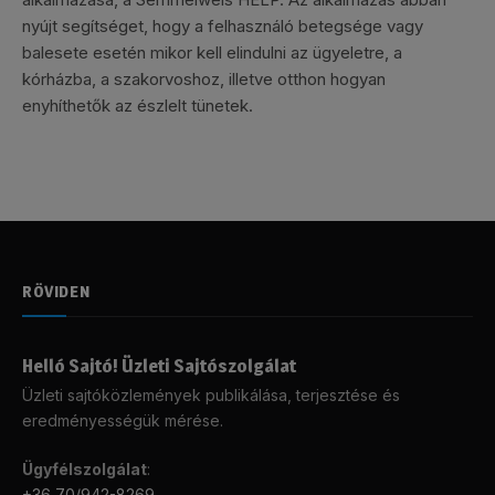
nyújt segítséget, hogy a felhasználó betegsége vagy
balesete esetén mikor kell elindulni az ügyeletre, a
kórházba, a szakorvoshoz, illetve otthon hogyan
enyhíthetők az észlelt tünetek.
RÖVIDEN
Helló Sajtó! Üzleti Sajtószolgálat
Üzleti sajtóközlemények publikálása, terjesztése és
eredményességük mérése.
Ügyfélszolgálat
:
+36 70/942-8269