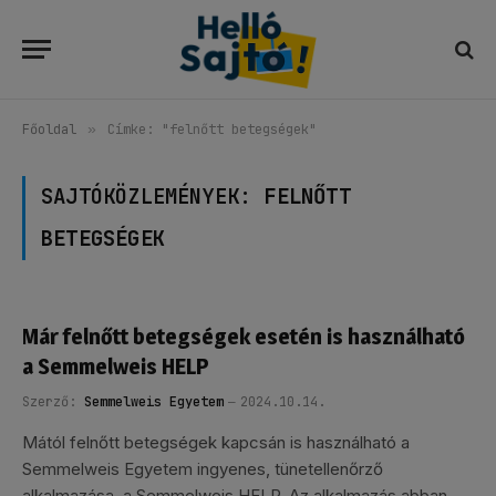
Főoldal
»
Címke: "felnőtt betegségek"
SAJTÓKÖZLEMÉNYEK:
FELNŐTT
BETEGSÉGEK
Már felnőtt betegségek esetén is használható
a Semmelweis HELP
Szerző:
Semmelweis Egyetem
2024.10.14.
Mától felnőtt betegségek kapcsán is használható a
Semmelweis Egyetem ingyenes, tünetellenőrző
alkalmazása, a Semmelweis HELP. Az alkalmazás abban