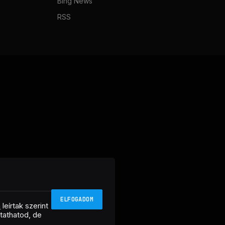
Bing News
RSS
ELFOGADOM
n
leírtak szerint
ztathatod, de