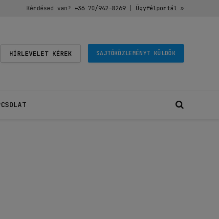
Kérdésed van?
+36 70/942-8269
|
Ügyfélportál
»
HÍRLEVELET KÉREK
SAJTÓKÖZLEMÉNYT KÜLDÖK
PCSOLAT