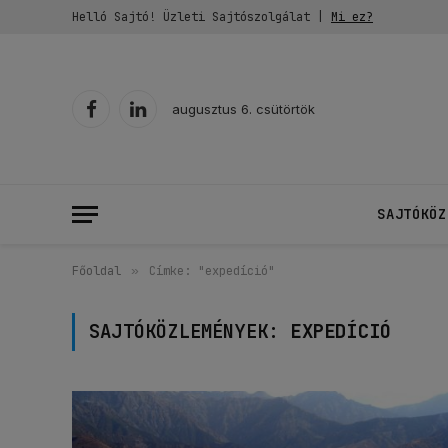
Helló Sajtó! Üzleti Sajtószolgálat |
Mi ez?
augusztus 6. csütörtök
Facebook
LinkedIn
SAJTÓKÖZ
Főoldal
»
Címke: "expedíció"
SAJTÓKÖZLEMÉNYEK:
EXPEDÍCIÓ