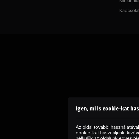
Mit kínál
Kapcsola
Igen, mi is cookie-kat ha
Az oldal további használatáv
cookie-kat használjunk, kivéve
nélkülük az oldalunk egyes r