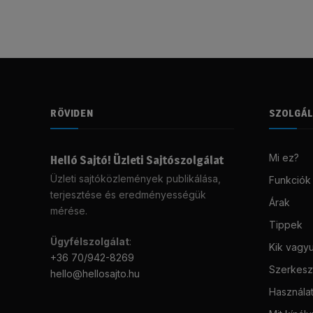
RÖVIDEN
SZOLGÁ
Mi ez?
Helló Sajtó! Üzleti Sajtószolgálat
Üzleti sajtóközlemények publikálása,
Funkciók
terjesztése és eredményességük
Árak
mérése.
Tippek
Ügyfélszolgálat
:
Kik vagy
+36 70/942-8269
Szerkeszt
hello@hellosajto.hu
Használat