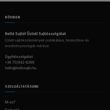
RÖVIDEN
Helló Sajtó! Üzleti Sajtószolgálat
Üzleti sajtóközlemények publikálása, terjesztése és
eredményességük mérése.
Ügyfélszolgálat
:
+36 70/942-8269
hello@hellosajto.hu
SZOLGÁLTATÁSUNK
Mi ez?
Funkciók