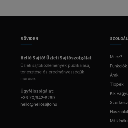
RÖVIDEN
SZOLGÁ
Mi ez?
Helló Sajtó! Üzleti Sajtószolgálat
Üzleti sajtóközlemények publikálása,
Funkciók
terjesztése és eredményességük
Árak
mérése.
Tippek
Ügyfélszolgálat
:
Kik vagy
+36 70/942-8269
Szerkeszt
hello@hellosajto.hu
Használat
Mit kínál