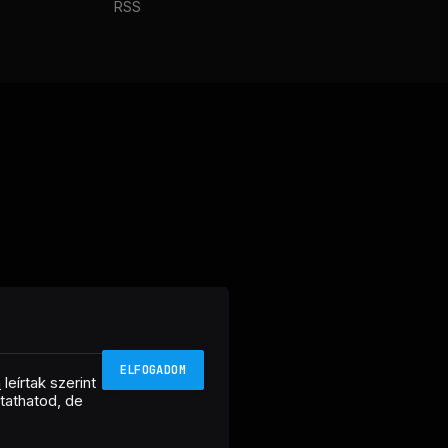
RSS
ELFOGADOM
n
leírtak szerint
ztathatod, de