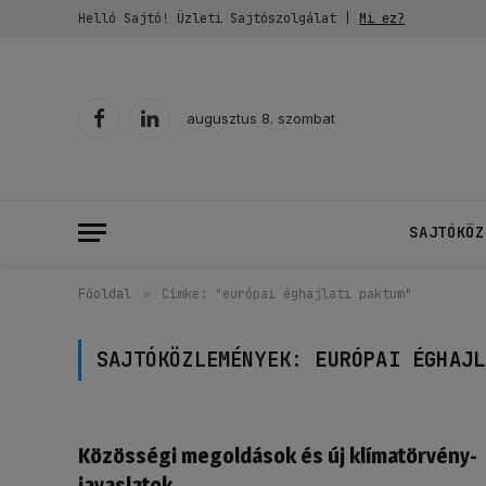
Helló Sajtó! Üzleti Sajtószolgálat |
Mi ez?
augusztus 8. szombat
Facebook
LinkedIn
SAJTÓKÖZ
Főoldal
»
Címke: "európai éghajlati paktum"
SAJTÓKÖZLEMÉNYEK:
EURÓPAI ÉGHAJL
Közösségi megoldások és új klímatörvény-
javaslatok