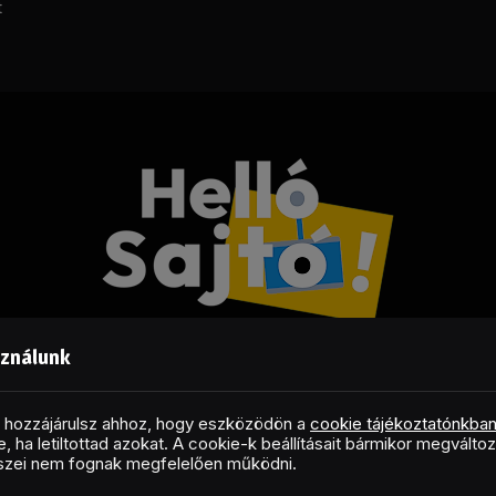
t
sználunk
Facebook
LinkedIn
X
RSS
(Twitter)
al hozzájárulsz ahhoz, hogy eszközödön a
cookie tájékoztatónkba
, ha letiltottad azokat. A cookie-k beállításait bármikor megválto
Copyright © 2026 Helló Sajtó! Üzleti Sajtószolgálat
észei nem fognak megfelelően működni.