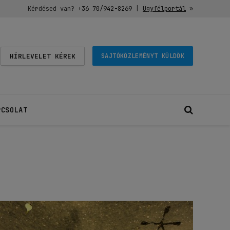
Kérdésed van?
+36 70/942-8269
|
Ügyfélportál
»
HÍRLEVELET KÉREK
SAJTÓKÖZLEMÉNYT KÜLDÖK
PCSOLAT