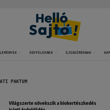
LEMÉNYEK
ÜGYFELEKNEK
ÚJSÁGÍRÓKNAK
KA
ATI PAKTUM
Világszerte növekszik a biokertészkedés
iránti érdeklődés