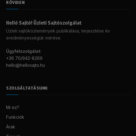
RÖVIDEN
Helló Sajtó! Üzleti Sajtószolgálat
Üzleti sajtóközlemények publikálása, terjesztése és
eredményességük mérése.
Ügyfélszolgálat
:
+36 70/942-8269
hello@hellosajto.hu
SZOLGÁLTATÁSUNK
Mi ez?
Funkciók
Árak