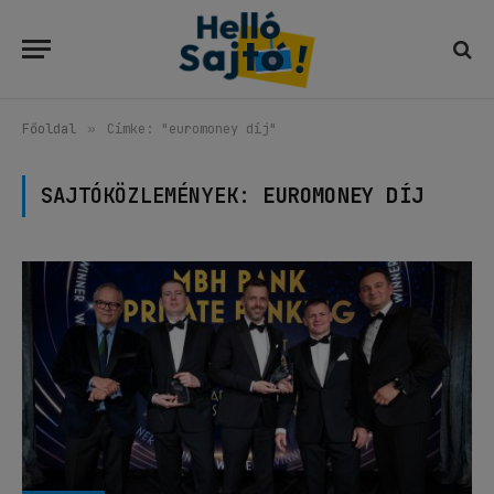
Főoldal
»
Címke: "euromoney díj"
SAJTÓKÖZLEMÉNYEK:
EUROMONEY DÍJ