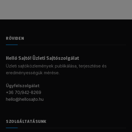
RÖVIDEN
Helló Sajtó! Üzleti Sajtószolgálat
Üzleti sajtóközlemények publikálása, terjesztése és
eredményességük mérése.
Ügyfélszolgálat
:
+36 70/942-8269
hello@hellosajto.hu
SZOLGÁLTATÁSUNK