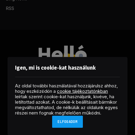
RSS
Igen, mi is cookie-kat használunk
Az oldal további használatával hozzájárulsz ahhoz,
hogy eszközödön a
cookie tájékoztatónkban
leírtak szerint cookie-kat használjunk, kivéve, ha
letiltottad azokat. A cookie-k beállításait bármikor
megváltoztathatod, de nélkülük az oldalunk egyes
Facebook
LinkedIn
X
RSS
részei nem fognak megfelelően működni.
(Twitter)
ELFOGADOM
Copyright © 2026 Helló Sajtó! Üzleti Sajtószolgálat