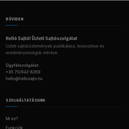
RÖVIDEN
Helló Sajtó! Üzleti Sajtószolgálat
Üzleti sajtóközlemények publikálása, terjesztése és
eredményességük mérése.
Ügyfélszolgálat
:
+36 70/942-8269
hello@hellosajto.hu
SZOLGÁLTATÁSUNK
Mi ez?
Funkciók