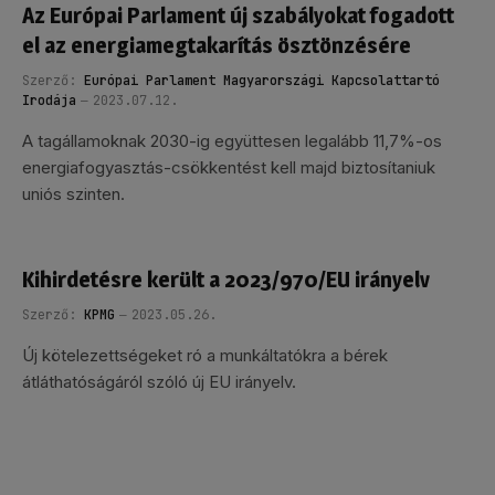
Az Európai Parlament új szabályokat fogadott
el az energiamegtakarítás ösztönzésére
Szerző:
Európai Parlament Magyarországi Kapcsolattartó
Irodája
2023.07.12.
A tagállamoknak 2030-ig együttesen legalább 11,7%-os
energiafogyasztás-csökkentést kell majd biztosítaniuk
uniós szinten.
Kihirdetésre került a 2023/970/EU irányelv
Szerző:
KPMG
2023.05.26.
Új kötelezettségeket ró a munkáltatókra a bérek
átláthatóságáról szóló új EU irányelv.