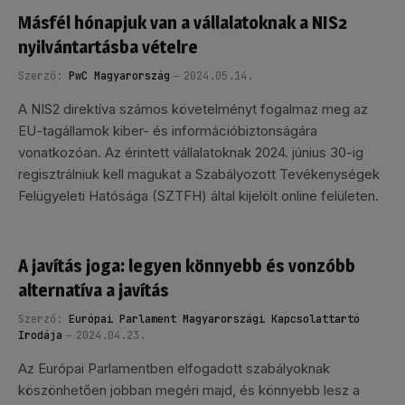
Másfél hónapjuk van a vállalatoknak a NIS2
nyilvántartásba vételre
Szerző:
PwC Magyarország
2024.05.14.
A NIS2 direktíva számos követelményt fogalmaz meg az
EU-tagállamok kiber- és információbiztonságára
vonatkozóan. Az érintett vállalatoknak 2024. június 30-ig
regisztrálniuk kell magukat a Szabályozott Tevékenységek
Felügyeleti Hatósága (SZTFH) által kijelölt online felületen.
A javítás joga: legyen könnyebb és vonzóbb
alternatíva a javítás
Szerző:
Európai Parlament Magyarországi Kapcsolattartó
Irodája
2024.04.23.
Az Európai Parlamentben elfogadott szabályoknak
köszönhetően jobban megéri majd, és könnyebb lesz a