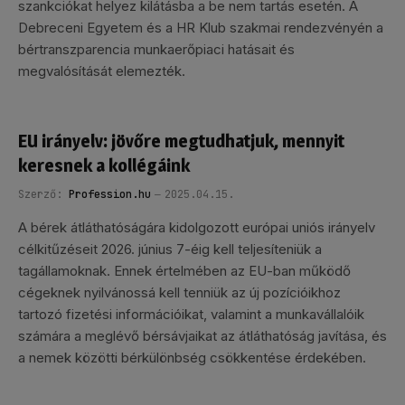
szankciókat helyez kilátásba a be nem tartás esetén. A
Debreceni Egyetem és a HR Klub szakmai rendezvényén a
bértranszparencia munkaerőpiaci hatásait és
megvalósítását elemezték.
EU irányelv: jövőre megtudhatjuk, mennyit
keresnek a kollégáink
Szerző:
Profession.hu
2025.04.15.
A bérek átláthatóságára kidolgozott európai uniós irányelv
célkitűzéseit 2026. június 7-éig kell teljesíteniük a
tagállamoknak. Ennek értelmében az EU-ban működő
cégeknek nyilvánossá kell tenniük az új pozícióikhoz
tartozó fizetési információikat, valamint a munkavállalóik
számára a meglévő bérsávjaikat az átláthatóság javítása, és
a nemek közötti bérkülönbség csökkentése érdekében.