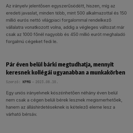
Az irányelv jelentősen egyszerűsödött, hiszen, míg az
eredeti javaslat, minden több, mint 500 alkalmazottal és 150
millió eurós nettó világpiaci forgalommal rendelkező
vállalatra vonatkozott volna, addig a végleges változat már
csak az 1000 főnél nagyobb és 450 millió eurót meghaladó
forgalmú cégeket fedi le.
Pár éven belül bárki megtudhatja, mennyit
keresnek kollégái ugyanabban a munkakörben
Szerző:
KPMG
2023.08.10.
Egy uniós irányelvnek köszönhetően néhány éven belül
nem csak a cégen belüli bérek lesznek megismerhetőek,
hanem az álláshirdetéseknek is kötelező eleme lesz a
várható bérsáv.