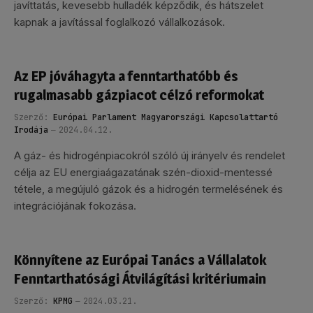
javíttatás, kevesebb hulladék képződik, és hátszelet
kapnak a javítással foglalkozó vállalkozások.
Az EP jóváhagyta a fenntarthatóbb és
rugalmasabb gázpiacot célzó reformokat
Szerző:
Európai Parlament Magyarországi Kapcsolattartó
Irodája
2024.04.12.
A gáz- és hidrogénpiacokról szóló új irányelv és rendelet
célja az EU energiaágazatának szén-dioxid-mentessé
tétele, a megújuló gázok és a hidrogén termelésének és
integrációjának fokozása.
Könnyítene az Európai Tanács a Vállalatok
Fenntarthatósági Átvilágítási kritériumain
Szerző:
KPMG
2024.03.21.