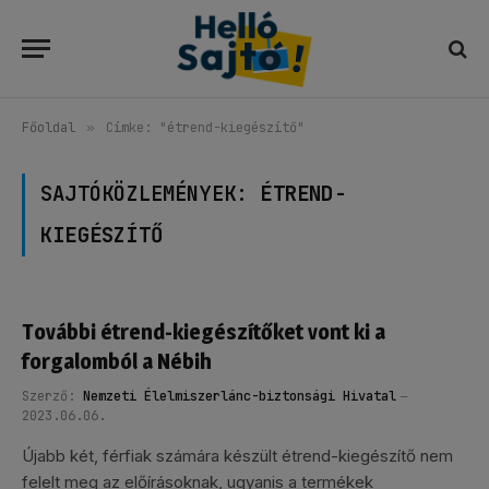
Főoldal
»
Címke: "étrend-kiegészítő"
SAJTÓKÖZLEMÉNYEK:
ÉTREND-
KIEGÉSZÍTŐ
További étrend-kiegészítőket vont ki a
forgalomból a Nébih
Szerző:
Nemzeti Élelmiszerlánc-biztonsági Hivatal
2023.06.06.
Újabb két, férfiak számára készült étrend-kiegészítő nem
felelt meg az előírásoknak, ugyanis a termékek