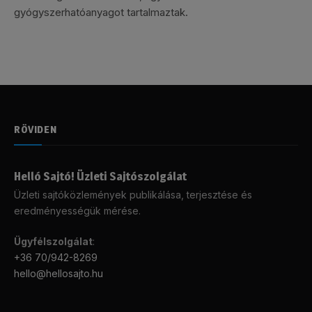
gyógyszerhatóanyagot tartalmaztak.
RÖVIDEN
Helló Sajtó! Üzleti Sajtószolgálat
Üzleti sajtóközlemények publikálása, terjesztése és
eredményességük mérése.
Ügyfélszolgálat
:
+36 70/942-8269
hello@hellosajto.hu