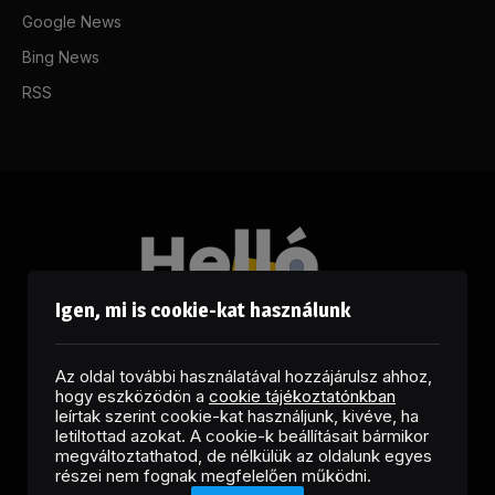
Google News
Bing News
RSS
Igen, mi is cookie-kat használunk
Az oldal további használatával hozzájárulsz ahhoz,
hogy eszközödön a
cookie tájékoztatónkban
leírtak szerint cookie-kat használjunk, kivéve, ha
letiltottad azokat. A cookie-k beállításait bármikor
megváltoztathatod, de nélkülük az oldalunk egyes
Facebook
LinkedIn
X
RSS
részei nem fognak megfelelően működni.
(Twitter)