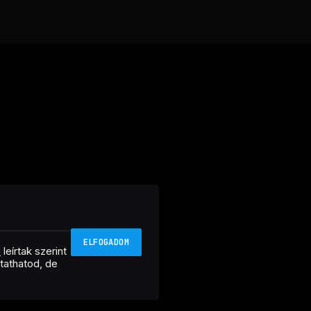
ELFOGADOM
n
leírtak szerint
ztathatod, de