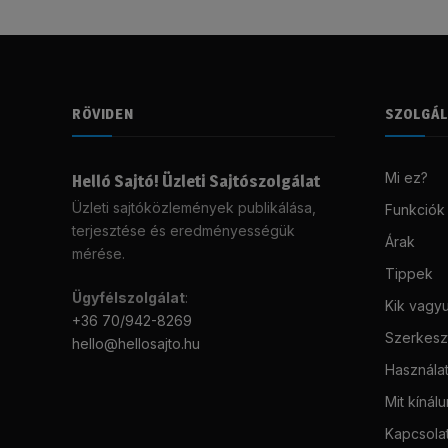
RÖVIDEN
SZOLGÁ
Mi ez?
Helló Sajtó! Üzleti Sajtószolgálat
Üzleti sajtóközlemények publikálása,
Funkciók
terjesztése és eredményességük
Árak
mérése.
Tippek
Ügyfélszolgálat
:
Kik vagy
+36 70/942-8269
Szerkeszt
hello@hellosajto.hu
Használat
Mit kínál
Kapcsola