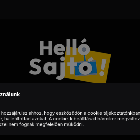
sználunk
Facebook
LinkedIn
X
RSS
(Twitter)
al hozzájárulsz ahhoz, hogy eszközödön a
cookie tájékoztatónkba
, ha letiltottad azokat. A cookie-k beállításait bármikor megválto
Copyright © 2026 Helló Sajtó! Üzleti Sajtószolgálat
észei nem fognak megfelelően működni.