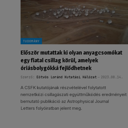
TUDOMÁNY
Először mutattak ki olyan anyagcsomókat
egy fiatal csillag körül, amelyek
óriásbolygókká fejlődhetnek
Szerző:
Eötvös Loránd Kutatási Hálózat
2023.08.14.
A CSFK kutatójának részvételével folytatott
nemzetközi csillagászati együttműködés eredményeit
bemutató publikáció az Astrophysical Journal
Letters folyóiratban jelent meg.