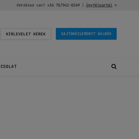
Kérdésed van?
+36 70/942-8269
|
Ügyfélportál
»
HÍRLEVELET KÉREK
SAJTÓKÖZLEMÉNYT KÜLDÖK
PCSOLAT