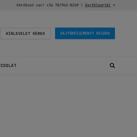
Kérdésed van?
+36 70/942-8269
|
Ügyfélportál
»
HÍRLEVELET KÉREK
SAJTÓKÖZLEMÉNYT KÜLDÖK
PCSOLAT