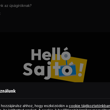
unk az újságíróknak?
t
sználunk
Facebook
LinkedIn
X
RSS
(Twitter)
al hozzájárulsz ahhoz, hogy eszközödön a
cookie tájékoztatónkba