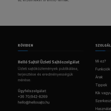
RÖVIDEN
SZOLGÁ
Mi ez?
Helló Sajtó! Üzleti Sajtószolgálat
Üzleti sajtóközlemények publikálása,
Funkciók
terjesztése és eredményességük
Árak
mérése.
Tippek
Ügyfélszolgálat
:
Kik vagy
+36 70/942-8269
Szerkeszt
hello@hellosajto.hu
Használat