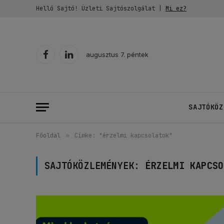
Helló Sajtó! Üzleti Sajtószolgálat |
Mi ez?
augusztus 7. péntek
Facebook
LinkedIn
SAJTÓKÖZ
Főoldal
»
Címke: "érzelmi kapcsolatok"
SAJTÓKÖZLEMÉNYEK:
ÉRZELMI KAPCSO