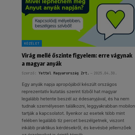
KÖZÉLET
Virág mellé őszinte figyelem: erre vágynak
a magyar anyák
Szerző:
Yettel Magyarország Zrt.
2025.04.30.
Egy anyák napja apropójából készült országos
reprezentatív kutatás szerint tízből hat magyar
legalább hetente beszél az édesanyjával, és ha nem
tudnak személyesen találkozni, leggyakrabban mobilon
tartják a kapcsolatot. Ilyenkor az esetek több mint
felében legalább tíz percet beszélgetnek, viszont
inkább praktikus kérdésekről, és kevésbé jellemzőek
az érzelmeket is érintő témák.