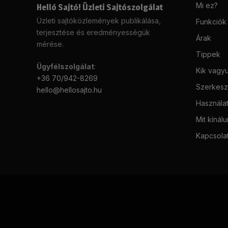
Mi ez?
Helló Sajtó! Üzleti Sajtószolgálat
Üzleti sajtóközlemények publikálása,
Funkciók
terjesztése és eredményességük
Árak
mérése.
Tippek
Ügyfélszolgálat
:
Kik vagy
+36 70/942-8269
Szerkeszt
hello@hellosajto.hu
Használat
Mit kínál
Kapcsola