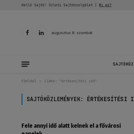
Helló Sajtó! Üzleti Sajtószolgálat |
Mi ez?
augusztus 8. szombat
Facebook
LinkedIn
SAJTÓKÖZ
Főoldal
»
Címke: "értékesítési idő"
SAJTÓKÖZLEMÉNYEK:
ÉRTÉKESÍTÉSI I
Fele annyi idő alatt kelnek el a fővárosi
panelek