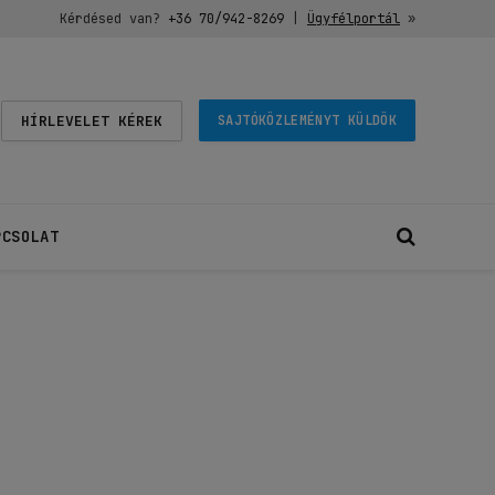
Kérdésed van?
+36 70/942-8269
|
Ügyfélportál
»
HÍRLEVELET KÉREK
SAJTÓKÖZLEMÉNYT KÜLDÖK
PCSOLAT