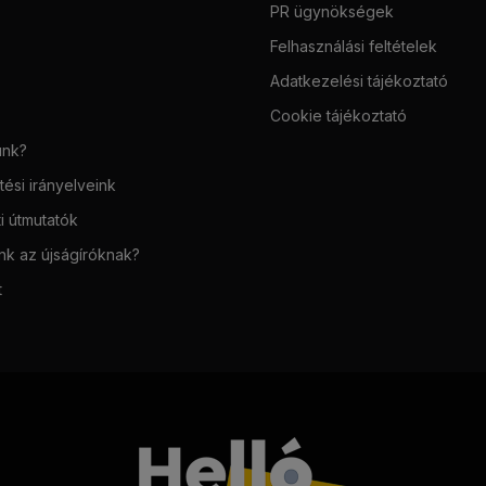
PR ügynökségek
Felhasználási feltételek
Adatkezelési tájékoztató
Cookie tájékoztató
unk?
ési irányelveink
i útmutatók
unk az újságíróknak?
t