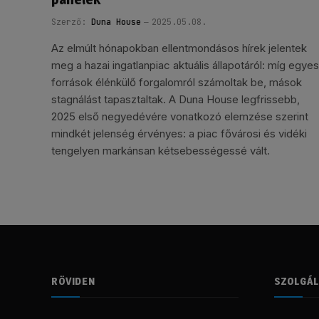
Szerző:
Duna House
2025.05.08.
Az elmúlt hónapokban ellentmondásos hírek jelentek
meg a hazai ingatlanpiac aktuális állapotáról: míg egyes
források élénkülő forgalomról számoltak be, mások
stagnálást tapasztaltak. A Duna House legfrissebb,
2025 első negyedévére vonatkozó elemzése szerint
mindkét jelenség érvényes: a piac fővárosi és vidéki
tengelyen markánsan kétsebességessé vált.
RÖVIDEN
SZOLGÁ