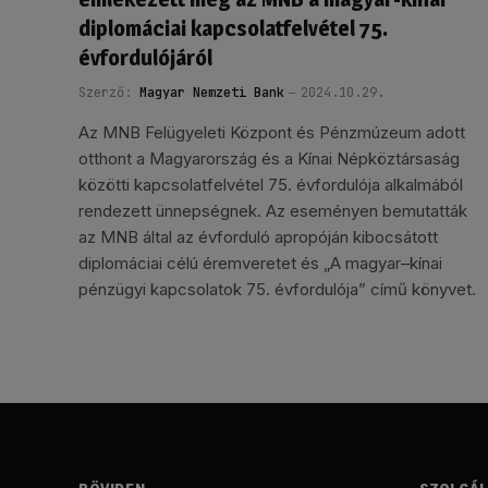
diplomáciai kapcsolatfelvétel 75.
évfordulójáról
Szerző:
Magyar Nemzeti Bank
2024.10.29.
Az MNB Felügyeleti Központ és Pénzmúzeum adott
otthont a Magyarország és a Kínai Népköztársaság
közötti kapcsolatfelvétel 75. évfordulója alkalmából
rendezett ünnepségnek. Az eseményen bemutatták
az MNB által az évforduló apropóján kibocsátott
diplomáciai célú éremveretet és „A magyar–kínai
pénzügyi kapcsolatok 75. évfordulója” című könyvet.