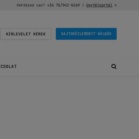
Kérdésed van?
+36 70/942-8269
|
Ügyfélportál
»
HÍRLEVELET KÉREK
SAJTÓKÖZLEMÉNYT KÜLDÖK
PCSOLAT