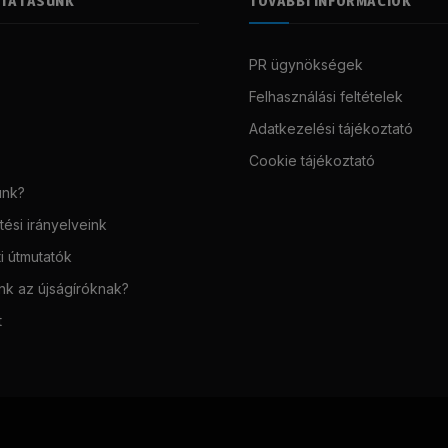
LTATÁSUNK
TOVÁBBI INFORMÁCIÓK
PR ügynökségek
Felhasználási feltételek
Adatkezelési tájékoztató
Cookie tájékoztató
unk?
ési irányelveink
i útmutatók
unk az újságíróknak?
t