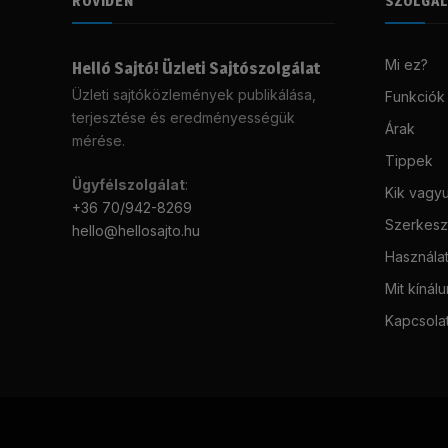
RÖVIDEN
SZOLGÁ
Mi ez?
Helló Sajtó! Üzleti Sajtószolgálat
Üzleti sajtóközlemények publikálása,
Funkciók
terjesztése és eredményességük
Árak
mérése.
Tippek
Ügyfélszolgálat
:
Kik vagy
+36 70/942-8269
Szerkeszt
hello@hellosajto.hu
Használat
Mit kínál
Kapcsola