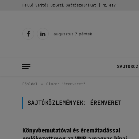
Helló Sajtó! Üzleti Sajtószolgálat |
Mi ez?
augusztus 7. péntek
Facebook
LinkedIn
SAJTÓKÖZ
Főoldal
»
Címke: "éremveret"
SAJTÓKÖZLEMÉNYEK:
ÉREMVERET
Könyvbemutatóval és éremátadással
emlékezett meg az MNB a magyar-kínai