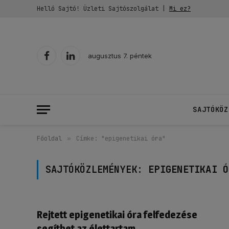
Helló Sajtó! Üzleti Sajtószolgálat |
Mi ez?
augusztus 7. péntek
Facebook
LinkedIn
SAJTÓKÖZ
Főoldal
»
Címke: "epigenetikai óra"
SAJTÓKÖZLEMÉNYEK:
EPIGENETIKAI Ó
Rejtett epigenetikai óra felfedezése
segíthet az élettartam