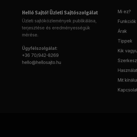
Mi ez?
Helló Sajtó! Üzleti Sajtószolgálat
Üzleti sajtóközlemények publikálása,
Funkciók
terjesztése és eredményességük
Árak
mérése.
Tippek
Ügyfélszolgálat
:
Kik vagy
+36 70/942-8269
Szerkeszt
hello@hellosajto.hu
Használat
Mit kínál
Kapcsola