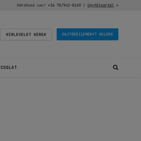
Kérdésed van?
+36 70/942-8269
|
Ügyfélportál
»
HÍRLEVELET KÉREK
SAJTÓKÖZLEMÉNYT KÜLDÖK
PCSOLAT