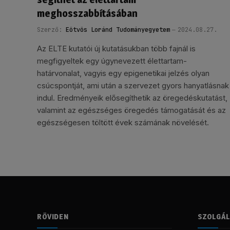
meghosszabbításában
Szerző:
Eötvös Loránd Tudományegyetem
2024.08.27.
Az ELTE kutatói új kutatásukban több fajnál is
megfigyeltek egy úgynevezett élettartam-
határvonalat, vagyis egy epigenetikai jelzés olyan
csúcspontját, ami után a szervezet gyors hanyatlásnak
indul. Eredményeik elősegíthetik az öregedéskutatást,
valamint az egészséges öregedés támogatását és az
egészségesen töltött évek számának növelését.
RÖVIDEN
SZOLGÁ