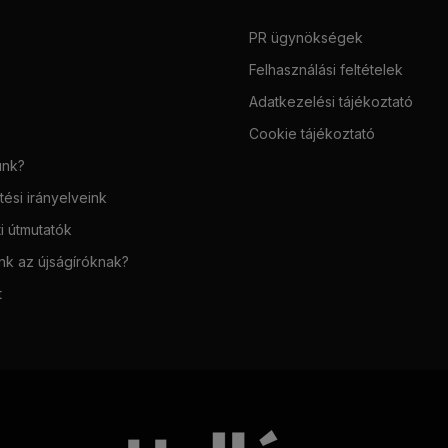
PR ügynökségek
Felhasználási feltételek
Adatkezelési tájékoztató
Cookie tájékoztató
unk?
ési irányelveink
i útmutatók
unk az újságíróknak?
t