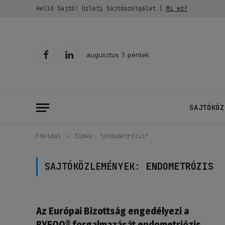
Helló Sajtó! Üzleti Sajtószolgálat |
Mi ez?
augusztus 7. péntek
Facebook
LinkedIn
SAJTÓKÖZ
Főoldal
»
Címke: "endometrózis"
SAJTÓKÖZLEMÉNYEK:
ENDOMETRÓZIS
Az Európai Bizottság engedélyezi a
RYEQO® forgalmazását endometriózis