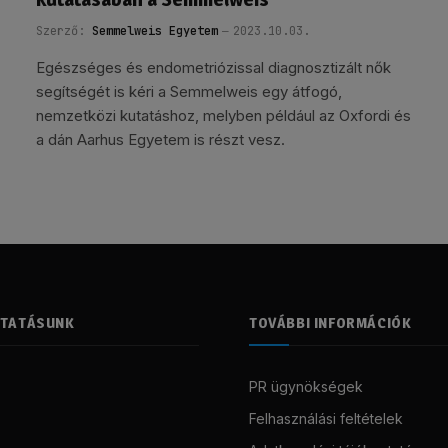
Szerző:
Semmelweis Egyetem
2023.10.03.
Egészséges és endometriózissal diagnosztizált nők
segítségét is kéri a Semmelweis egy átfogó,
nemzetközi kutatáshoz, melyben például az Oxfordi és
a dán Aarhus Egyetem is részt vesz.
LTATÁSUNK
TOVÁBBI INFORMÁCIÓK
PR ügynökségek
Felhasználási feltételek