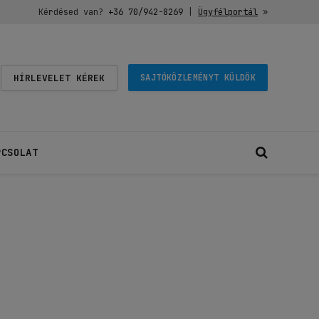
Kérdésed van?
+36 70/942-8269
|
Ügyfélportál
»
HÍRLEVELET KÉREK
SAJTÓKÖZLEMÉNYT KÜLDÖK
PCSOLAT