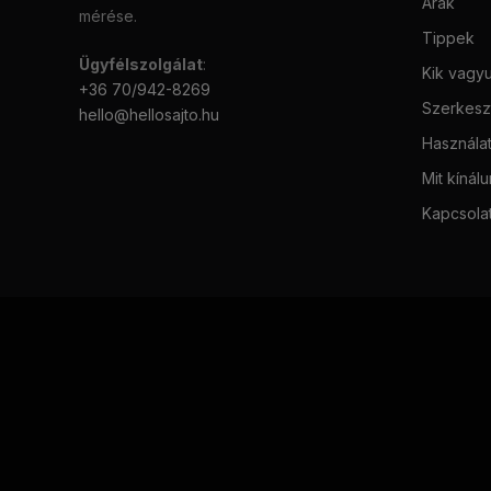
Árak
mérése.
Tippek
Ügyfélszolgálat
:
Kik vagy
+36 70/942-8269
Szerkeszt
hello@hellosajto.hu
Használat
Mit kínál
Kapcsola