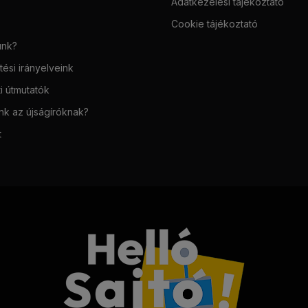
Adatkezelési tájékoztató
Cookie tájékoztató
unk?
ési irányelveink
i útmutatók
unk az újságíróknak?
t