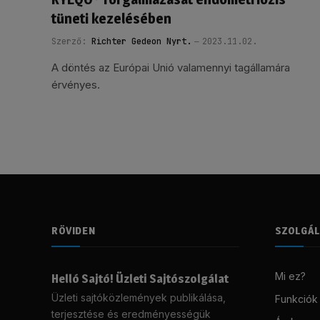
tüneti kezelésében
Szerző:
Richter Gedeon Nyrt.
2023.11.02.
A döntés az Európai Unió valamennyi tagállamára
érvényes.
RÖVIDEN
SZOLGÁ
Mi ez?
Helló Sajtó! Üzleti Sajtószolgálat
Üzleti sajtóközlemények publikálása,
Funkciók
terjesztése és eredményességük