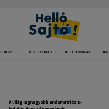
LEMÉNYEK
ÜGYFELEKNEK
ÚJSÁGÍRÓKNAK
KA
A világ legnagyobb endometriózis-
kutatásában a Semmelweis