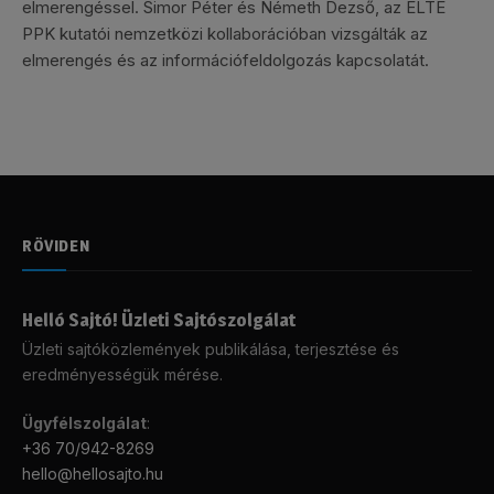
elmerengéssel. Simor Péter és Németh Dezső, az ELTE
PPK kutatói nemzetközi kollaborációban vizsgálták az
elmerengés és az információfeldolgozás kapcsolatát.
RÖVIDEN
Helló Sajtó! Üzleti Sajtószolgálat
Üzleti sajtóközlemények publikálása, terjesztése és
eredményességük mérése.
Ügyfélszolgálat
:
+36 70/942-8269
hello@hellosajto.hu