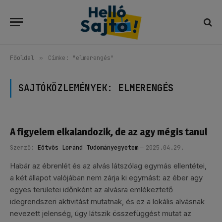
Főoldal
»
Címke: "elmerengés"
SAJTÓKÖZLEMÉNYEK:
ELMERENGÉS
A figyelem elkalandozik, de az agy mégis tanul
Szerző:
Eötvös Loránd Tudományegyetem
2025.04.29.
Habár az ébrenlét és az alvás látszólag egymás ellentétei,
a két állapot valójában nem zárja ki egymást: az éber agy
egyes területei időnként az alvásra emlékeztető
idegrendszeri aktivitást mutatnak, és ez a lokális alvásnak
nevezett jelenség, úgy látszik összefüggést mutat az