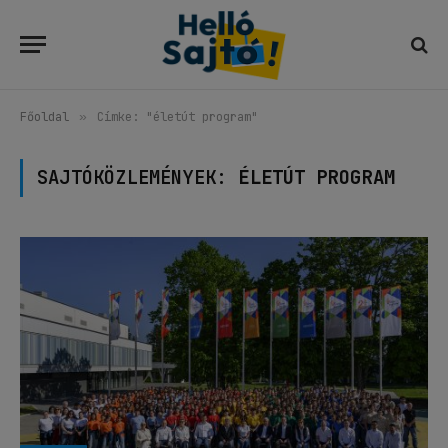
Főoldal
»
Címke: "életút program"
SAJTÓKÖZLEMÉNYEK:
ÉLETÚT PROGRAM