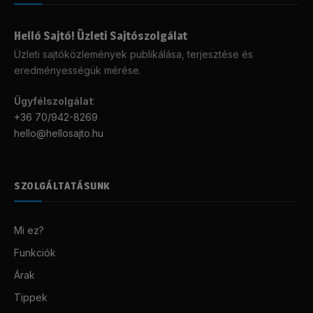
Helló Sajtó! Üzleti Sajtószolgálat
Üzleti sajtóközlemények publikálása, terjesztése és
eredményességük mérése.
Ügyfélszolgálat
:
+36 70/942-8269
hello@hellosajto.hu
SZOLGÁLTATÁSUNK
Mi ez?
Funkciók
Árak
Tippek