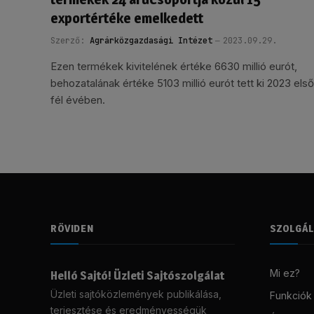
exportértéke emelkedett
Szerző:
Agrárközgazdasági Intézet
2023.09.29.
Ezen termékek kivitelének értéke 6630 millió eurót,
behozatalának értéke 5103 millió eurót tett ki 2023 első
fél évében.
RÖVIDEN
SZOLGÁ
Mi ez?
Helló Sajtó! Üzleti Sajtószolgálat
Üzleti sajtóközlemények publikálása,
Funkciók
terjesztése és eredményességük