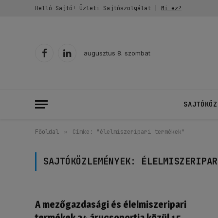
Helló Sajtó! Üzleti Sajtószolgálat |
Mi ez?
augusztus 8. szombat
Facebook
LinkedIn
SAJTÓKÖZ
Főoldal
»
Címke: "élelmiszeripari termékek"
SAJTÓKÖZLEMÉNYEK:
ÉLELMISZERIPAR
A mezőgazdasági és élelmiszeripari
termékek 24 árucsoportja közül 15