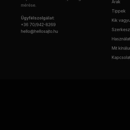
Árak
mérése.
Tippek
Ügyfélszolgálat
:
Kik vagy
+36 70/942-8269
Szerkeszt
hello@hellosajto.hu
Használat
Mit kínál
Kapcsola