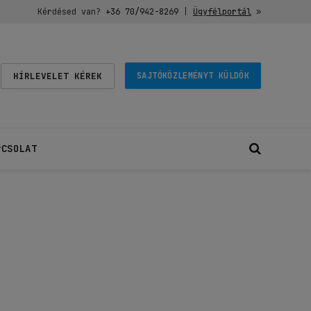
Kérdésed van?
+36 70/942-8269
|
Ügyfélportál
»
HÍRLEVELET KÉREK
SAJTÓKÖZLEMÉNYT KÜLDÖK
PCSOLAT