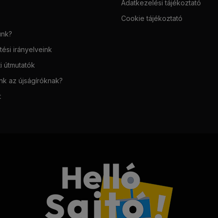
Adatkezelési tájékoztató
Cookie tájékoztató
unk?
ési irányelveink
i útmutatók
unk az újságíróknak?
t