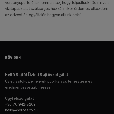
versenysportolónak lenni ahhoz, hogy teljesítsük. De milyen
vízitapasztalat szükséges hozzá, mikor érdemes elkezdeni
az edzést és egyáltalán hogyan álljunk neki?
RÖVIDEN
Helló Sajtó! Üzleti Sajtószolgálat
Üzleti sajtóközlemények publikálása, terjesztése és
eredményességük mérése.
Ügyfélszolgálat
:
+36 70/942-8269
hello@hellosajto.hu