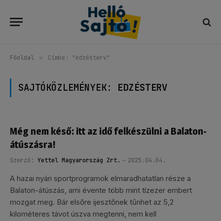
Főoldal
»
Címke: "edzésterv"
SAJTÓKÖZLEMÉNYEK:
EDZÉSTERV
Még nem késő: itt az idő felkészülni a Balaton-
átúszásra!
Szerző:
Yettel Magyarország Zrt.
2025.04.04.
A hazai nyári sportprogramok elmaradhatatlan része a
Balaton-átúszás, ami évente több mint tízezer embert
mozgat meg. Bár elsőre ijesztőnek tűnhet az 5,2
kilométeres távot úszva megtenni, nem kell