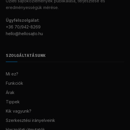
Üzleti sajtóközlemények publikálása, terjesztése és
eredményességük mérése.
Ügyfélszolgálat
:
+36 70/942-8269
hello@hellosajto.hu
SZOLGÁLTATÁSUNK
Mi ez?
Funkciók
Árak
Tippek
Kik vagyunk?
Szerkesztési irányelveink
Használati útmutatók