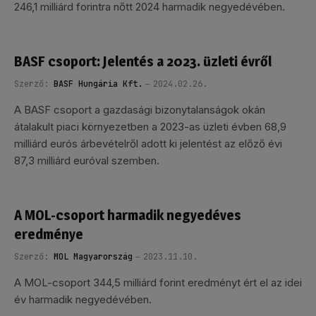
246,1 milliárd forintra nőtt 2024 harmadik negyedévében.
BASF csoport: Jelentés a 2023. üzleti évről
Szerző:
BASF Hungária Kft.
2024.02.26.
A BASF csoport a gazdasági bizonytalanságok okán
átalakult piaci környezetben a 2023-as üzleti évben 68,9
milliárd eurós árbevételről adott ki jelentést az előző évi
87,3 milliárd euróval szemben.
A MOL-csoport harmadik negyedéves
eredménye
Szerző:
MOL Magyarország
2023.11.10.
A MOL-csoport 344,5 milliárd forint eredményt ért el az idei
év harmadik negyedévében.