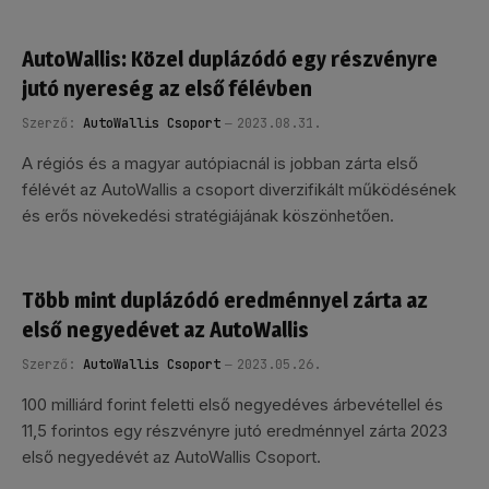
AutoWallis: Közel duplázódó egy részvényre
jutó nyereség az első félévben
Szerző:
AutoWallis Csoport
2023.08.31.
A régiós és a magyar autópiacnál is jobban zárta első
félévét az AutoWallis a csoport diverzifikált működésének
és erős növekedési stratégiájának köszönhetően.
Több mint duplázódó eredménnyel zárta az
első negyedévet az AutoWallis
Szerző:
AutoWallis Csoport
2023.05.26.
100 milliárd forint feletti első negyedéves árbevétellel és
11,5 forintos egy részvényre jutó eredménnyel zárta 2023
első negyedévét az AutoWallis Csoport.