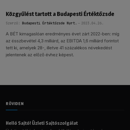
Közgyűlést tartott a Budapesti Értéktőzsde
Szerző:
Budapesti Értéktőzsde Nyrt.
2023.04.26.
A BÉT kimagaslóan eredményes évet zárt 2022-ben: míg
az összbevétel 4,3 milliárd, az EBITDA 1,6 milliárd forintot
tett ki, amelyek 28-, illetve 41 százalékos növekedést
jelentenek az előző évhez képest.
RÖVIDEN
Helló Sajtó! Üzleti Sajtószolgálat