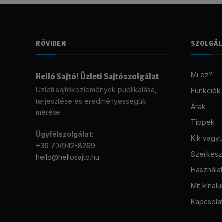
RÖVIDEN
SZOLGÁ
Mi ez?
Helló Sajtó! Üzleti Sajtószolgálat
Üzleti sajtóközlemények publikálása,
Funkciók
terjesztése és eredményességük
Árak
mérése.
Tippek
Ügyfélszolgálat
:
Kik vagy
+36 70/942-8269
Szerkeszt
hello@hellosajto.hu
Használat
Mit kínál
Kapcsola