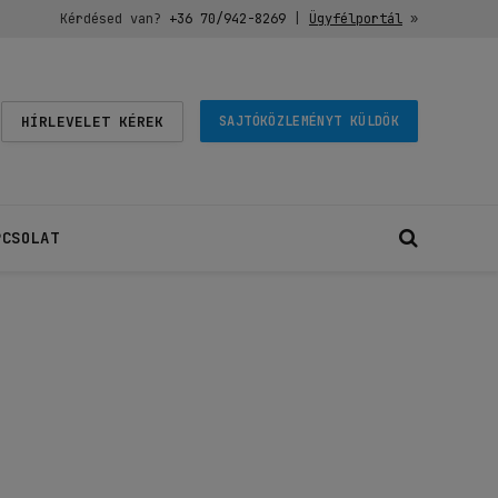
Kérdésed van?
+36 70/942-8269
|
Ügyfélportál
»
HÍRLEVELET KÉREK
SAJTÓKÖZLEMÉNYT KÜLDÖK
PCSOLAT