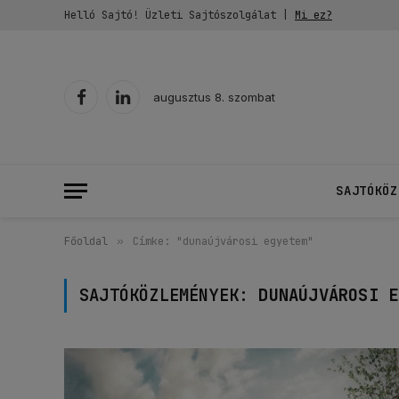
Helló Sajtó! Üzleti Sajtószolgálat |
Mi ez?
augusztus 8. szombat
Facebook
LinkedIn
SAJTÓKÖZ
Főoldal
»
Címke: "dunaújvárosi egyetem"
SAJTÓKÖZLEMÉNYEK:
DUNAÚJVÁROSI E