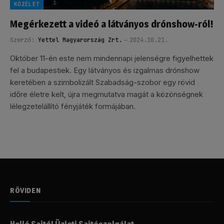
KÖZÉLET
Megérkezett a videó a látványos drónshow-ról!
Szerző:
Yettel Magyarország Zrt.
2024.10.21.
Október 11-én este nem mindennapi jelenségre figyelhettek
fel a budapestiek. Egy látványos és izgalmas drónshow
keretében a szimbolizált Szabadság-szobor egy rövid
időre életre kelt, újra megmutatva magát a közönségnek
lélegzetelállító fényjáték formájában.
RÖVIDEN
Helló Sajtó! Üzleti Sajtószolgálat