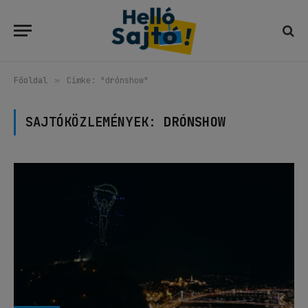
Főoldal
»
Címke: "drónshow"
SAJTÓKÖZLEMÉNYEK:
DRÓNSHOW