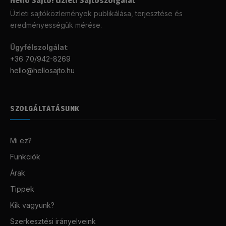
Üzleti sajtóközlemények publikálása, terjesztése és
eredményességük mérése.
Ügyfélszolgálat
:
+36 70/942-8269
hello@hellosajto.hu
SZOLGÁLTATÁSUNK
Mi ez?
Funkciók
Árak
Tippek
Kik vagyunk?
Szerkesztési irányelveink