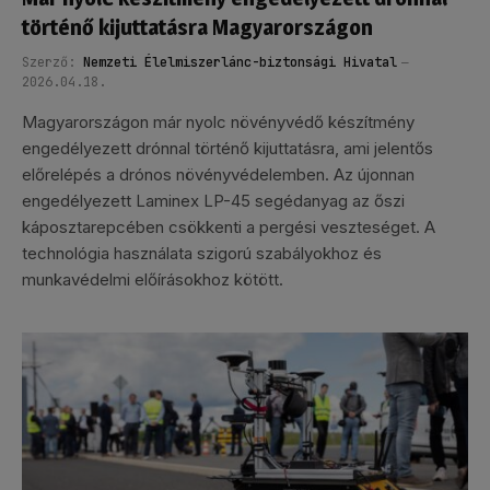
történő kijuttatásra Magyarországon
Szerző:
Nemzeti Élelmiszerlánc-biztonsági Hivatal
2026.04.18.
Magyarországon már nyolc növényvédő készítmény
engedélyezett drónnal történő kijuttatásra, ami jelentős
előrelépés a drónos növényvédelemben. Az újonnan
engedélyezett Laminex LP-45 segédanyag az őszi
káposztarepcében csökkenti a pergési veszteséget. A
technológia használata szigorú szabályokhoz és
munkavédelmi előírásokhoz kötött.