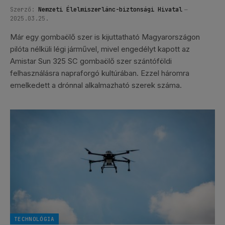
Szerző:
Nemzeti Élelmiszerlánc-biztonsági Hivatal
2025.03.25.
Már egy gombaölő szer is kijuttatható Magyarországon
pilóta nélküli légi járművel, mivel engedélyt kapott az
Amistar Sun 325 SC gombaölő szer szántóföldi
felhasználásra napraforgó kultúrában. Ezzel háromra
emelkedett a drónnal alkalmazható szerek száma.
TECHNOLÓGIA