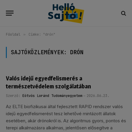
Főoldal
»
Címke: "drón"
SAJTÓKÖZLEMÉNYEK:
DRÓN
Valós idejű egyedfelismerés a
természetvédelem szolgálatában
Szerző:
Eötvös Loránd Tudományegyetem
2026.06.23.
Az ELTE biofizikusai által fejlesztett RAPID rendszer valós
idejű egyedfelismerést tesz lehetővé mintázott állatok
esetében, akár drónokról is. Az algoritmus gyors, pontos és
terepi alkalmazásra alkalmas, jelentősen elősegítve a