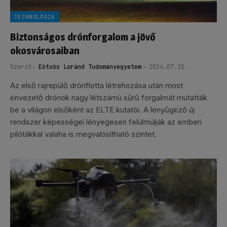
TECHNOLÓGIA
Biztonságos drónforgalom a jövő
okosvárosaiban
Szerző:
Eötvös Loránd Tudományegyetem
2024.07.15.
Az első rajrepülő drónflotta létrehozása után most
önvezető drónok nagy létszámú sűrű forgalmát mutatták
be a világon elsőként az ELTE kutatói. A lenyűgöző új
rendszer képességei lényegesen felülmúlják az emberi
pilótákkal valaha is megvalósítható szintet.