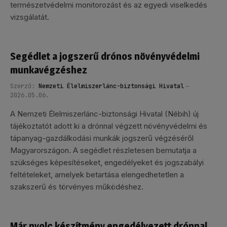
természetvédelmi monitorozást és az egyedi viselkedés
vizsgálatát.
Segédlet a jogszerű drónos növényvédelmi
munkavégzéshez
Szerző:
Nemzeti Élelmiszerlánc-biztonsági Hivatal
2026.05.06.
A Nemzeti Élelmiszerlánc-biztonsági Hivatal (Nébih) új
tájékoztatót adott ki a drónnal végzett növényvédelmi és
tápanyag-gazdálkodási munkák jogszerű végzéséről
Magyarországon. A segédlet részletesen bemutatja a
szükséges képesítéseket, engedélyeket és jogszabályi
feltételeket, amelyek betartása elengedhetetlen a
szakszerű és törvényes működéshez.
Már nyolc készítmény engedélyezett drónnal