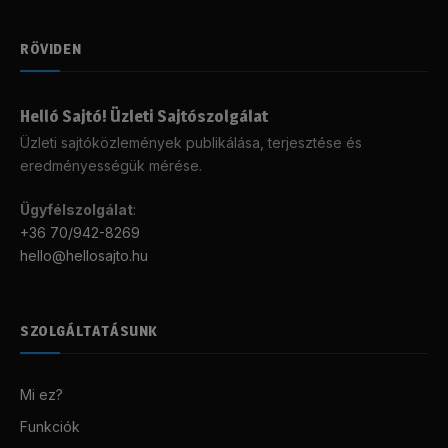
RÖVIDEN
Helló Sajtó! Üzleti Sajtószolgálat
Üzleti sajtóközlemények publikálása, terjesztése és
eredményességük mérése.
Ügyfélszolgálat
:
+36 70/942-8269
hello@hellosajto.hu
SZOLGÁLTATÁSUNK
Mi ez?
Funkciók