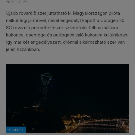
2025.02.27.
Újabb rovarölő szer juttatható ki Magyarországon pilóta
nélküli légi járművel, mivel engedélyt kapott a Coragen 20
SC rovarölő permetezőszer szántóföldi felhasználásra
kukorica, csemege és pattogatni való kukorica kultúrákban.
Így már két engedélyezett, drónnal alkalmazható szer van
jelen hazánkban.
KÖZÉLET