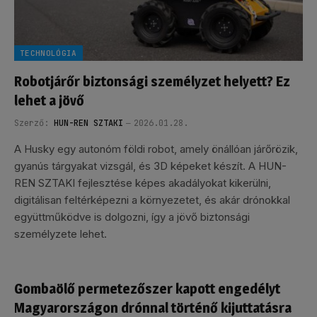
TECHNOLÓGIA
Robotjárőr biztonsági személyzet helyett? Ez
lehet a jövő
Szerző:
HUN-REN SZTAKI
2026.01.28.
A Husky egy autonóm földi robot, amely önállóan járőrözik,
gyanús tárgyakat vizsgál, és 3D képeket készít. A HUN-
REN SZTAKI fejlesztése képes akadályokat kikerülni,
digitálisan feltérképezni a környezetet, és akár drónokkal
együttműködve is dolgozni, így a jövő biztonsági
személyzete lehet.
Gombaölő permetezőszer kapott engedélyt
Magyarországon drónnal történő kijuttatásra