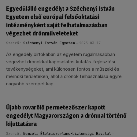
Egyedülálló engedély: a Széchenyi István
Egyetem első európai felsőoktatási
intézményként saját felhatalmazásban
végezhet drónműveleteket
Szerző:
Széchenyi István Egyetem
2025.03.17.
Az engedély birtokában az egyetem rugalmasabban
végezhet drónokkal kapcsolatos kutatás-fejlesztési
tevékenységeket, ami különösen fontos a műszaki és
mérnöki területeken, ahol a drónok felhasználása egyre
nagyobb szerepet kap.
Újabb rovarölő permetezőszer kapott
engedélyt Magyarországon a drónnal történő
kijuttatásra
Szerző:
Nemzeti Élelmiszerlánc-biztonsági Hivatal