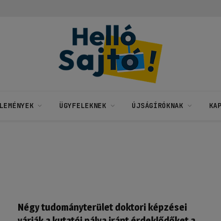
LEMÉNYEK
ÜGYFELEKNEK
ÚJSÁGÍRÓKNAK
KA
Négy tudományterület doktori képzései
várják a kutatói pálya iránt érdeklődőket a