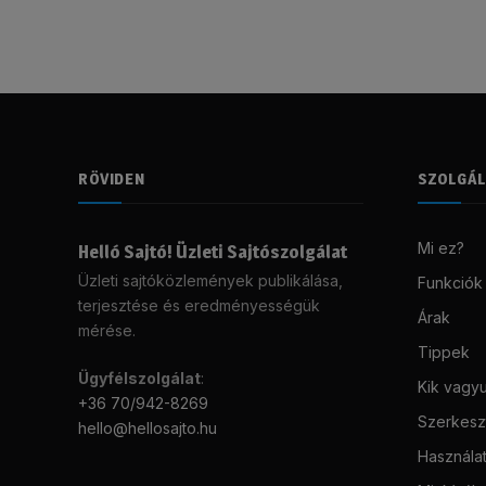
RÖVIDEN
SZOLGÁ
Mi ez?
Helló Sajtó! Üzleti Sajtószolgálat
Üzleti sajtóközlemények publikálása,
Funkciók
terjesztése és eredményességük
Árak
mérése.
Tippek
Ügyfélszolgálat
:
Kik vagy
+36 70/942-8269
Szerkeszt
hello@hellosajto.hu
Használat