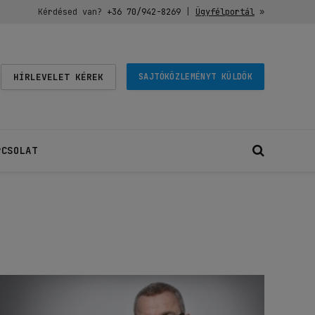
Kérdésed van?
+36 70/942-8269
|
Ügyfélportál
»
HÍRLEVELET KÉREK
SAJTÓKÖZLEMÉNYT KÜLDÖK
PCSOLAT