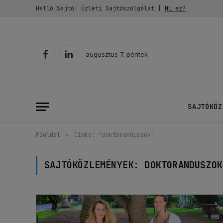
Helló Sajtó! Üzleti Sajtószolgálat |
Mi ez?
augusztus 7. péntek
Facebook
LinkedIn
SAJTÓKÖZ
Főoldal
»
Címke: "doktoranduszok"
SAJTÓKÖZLEMÉNYEK:
DOKTORANDUSZOK