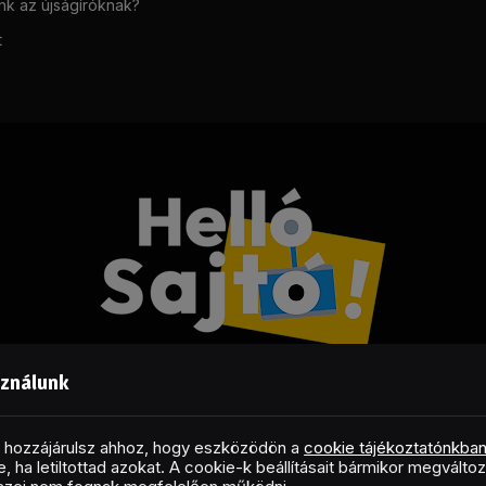
unk az újságíróknak?
t
sználunk
Facebook
LinkedIn
X
RSS
(Twitter)
al hozzájárulsz ahhoz, hogy eszközödön a
cookie tájékoztatónkba
, ha letiltottad azokat. A cookie-k beállításait bármikor megválto
Copyright © 2026 Helló Sajtó! Üzleti Sajtószolgálat