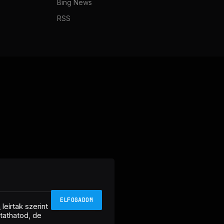
Bing News
RSS
ELFOGADOM
n
leírtak szerint
ztathatod, de