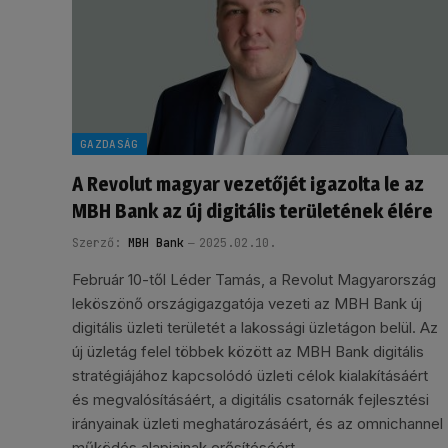
GAZDASÁG
A Revolut magyar vezetőjét igazolta le az
MBH Bank az új digitális területének élére
Szerző:
MBH Bank
2025.02.10.
Február 10-től Léder Tamás, a Revolut Magyarország
leköszönő országigazgatója vezeti az MBH Bank új
digitális üzleti területét a lakossági üzletágon belül. Az
új üzletág felel többek között az MBH Bank digitális
stratégiájához kapcsolódó üzleti célok kialakításáért
és megvalósításáért, a digitális csatornák fejlesztési
irányainak üzleti meghatározásáért, és az omnichannel
működés alapjainak erősítéséért.