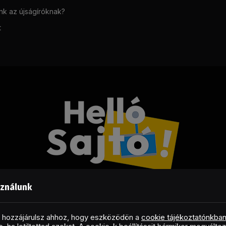
unk az újságíróknak?
t
sználunk
Facebook
LinkedIn
X
RSS
(Twitter)
al hozzájárulsz ahhoz, hogy eszközödön a
cookie tájékoztatónkba