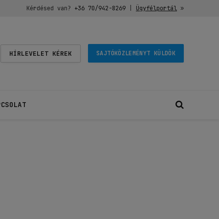
Kérdésed van?
+36 70/942-8269
|
Ügyfélportál
»
HÍRLEVELET KÉREK
SAJTÓKÖZLEMÉNYT KÜLDÖK
PCSOLAT