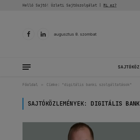
Helló Sajtó! Üzleti Sajtószolgálat |
Mi ez?
augusztus 8. szombat
Facebook
LinkedIn
SAJTÓKÖZ
Főoldal
»
Címke: "digitális banki szolgáltatások"
SAJTÓKÖZLEMÉNYEK:
DIGITÁLIS BANK