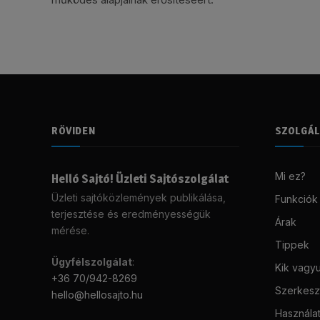
RÖVIDEN
SZOLGÁ
Mi ez?
Helló Sajtó! Üzleti Sajtószolgálat
Üzleti sajtóközlemények publikálása,
Funkciók
terjesztése és eredményességük
Árak
mérése.
Tippek
Ügyfélszolgálat
:
Kik vagy
+36 70/942-8269
Szerkeszt
hello@hellosajto.hu
Használat