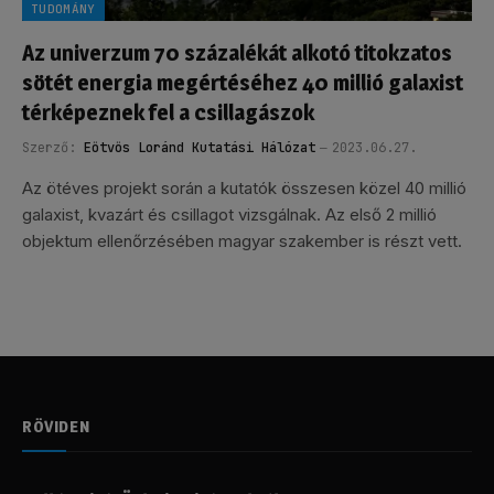
TUDOMÁNY
Az univerzum 70 százalékát alkotó titokzatos
sötét energia megértéséhez 40 millió galaxist
térképeznek fel a csillagászok
Szerző:
Eötvös Loránd Kutatási Hálózat
2023.06.27.
Az ötéves projekt során a kutatók összesen közel 40 millió
galaxist, kvazárt és csillagot vizsgálnak. Az első 2 millió
objektum ellenőrzésében magyar szakember is részt vett.
RÖVIDEN