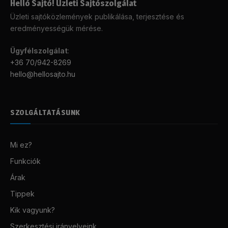
Helló Sajtó! Üzleti Sajtószolgálat
Üzleti sajtóközlemények publikálása, terjesztése és
eredményességük mérése.
Ügyfélszolgálat
:
+36 70/942-8269
hello@hellosajto.hu
SZOLGÁLTATÁSUNK
Mi ez?
Funkciók
Árak
Tippek
Kik vagyunk?
Szerkesztési irányelveink