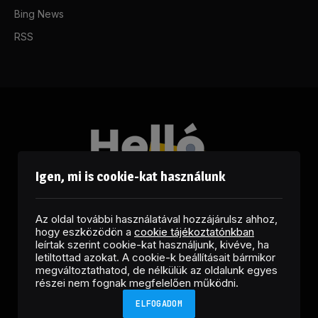
Bing News
RSS
Igen, mi is cookie-kat használunk
Az oldal további használatával hozzájárulsz ahhoz,
hogy eszközödön a
cookie tájékoztatónkban
leírtak szerint cookie-kat használjunk, kivéve, ha
letiltottad azokat. A cookie-k beállításait bármikor
megváltoztathatod, de nélkülük az oldalunk egyes
Facebook
LinkedIn
X
RSS
részei nem fognak megfelelően működni.
(Twitter)
ELFOGADOM
Copyright © 2026 Helló Sajtó! Üzleti Sajtószolgálat