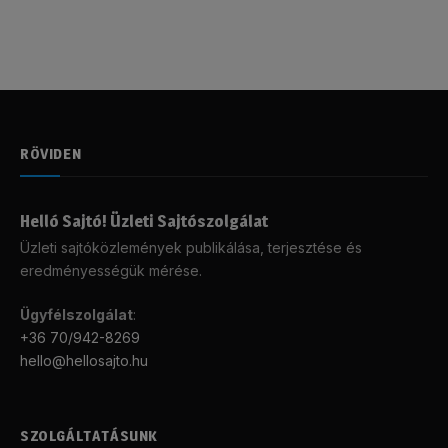
RÖVIDEN
Helló Sajtó! Üzleti Sajtószolgálat
Üzleti sajtóközlemények publikálása, terjesztése és
eredményességük mérése.
Ügyfélszolgálat
:
+36 70/942-8269
hello@hellosajto.hu
SZOLGÁLTATÁSUNK