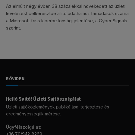
Az elmúlt négy évben 38 százalékkal növekedett az üzleti
levelezést célkeresztbe állító adathalász támadások száma
a Microsoft friss kiberbiztonsági jelentése, a Cyber Signals
szerint.
RÖVIDEN
Helló Sajtó! Üzleti Sajtószolgálat
Üzleti sajtóközlemények publikálása, terjesztése és
eredményességük mérése.
Ügyfélszolgálat
:
+36 70/942-8269