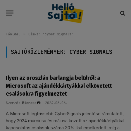
Főoldal
»
Címke: "cyber signals"
SAJTÓKÖZLEMÉNYEK:
CYBER SIGNALS
Ilyen az oroszlán barlangja belülről: a
Microsoft az ajándékkártyákkal elkövetett
csalásokra figyelmeztet
Szerző:
Microsoft
2024.06.06.
A Microsoft legfrissebb CyberSignals jelentése rámutatott,
hogy 2024 márciusa és májusa között az ajándékkártyákkal
kapcsolatos csalások száma 30%-kal emelkedett, míg a