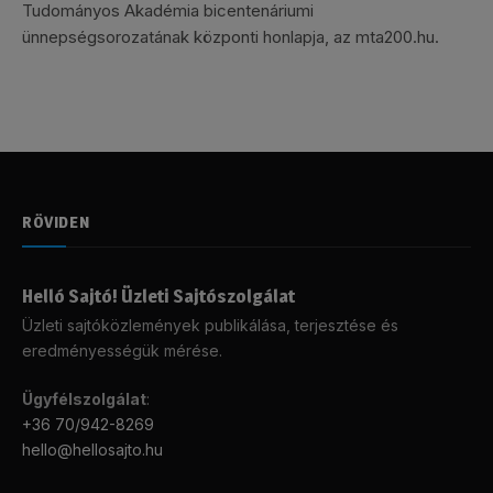
Tudományos Akadémia bicentenáriumi
ünnepségsorozatának központi honlapja, az mta200.hu.
RÖVIDEN
Helló Sajtó! Üzleti Sajtószolgálat
Üzleti sajtóközlemények publikálása, terjesztése és
eredményességük mérése.
Ügyfélszolgálat
:
+36 70/942-8269
hello@hellosajto.hu