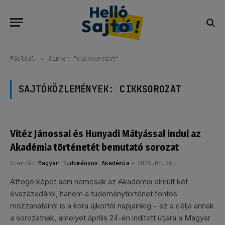
Főoldal
»
Címke: "cikksorozat"
SAJTÓKÖZLEMÉNYEK:
CIKKSOROZAT
Vitéz Jánossal és Hunyadi Mátyással indul az
Akadémia történetét bemutató sorozat
Szerző:
Magyar Tudományos Akadémia
2025.04.26.
Átfogó képet adni nemcsak az Akadémia elmúlt két
évszázadáról, hanem a tudománytörténet fontos
mozzanatairól is a kora újkortól napjainkig – ez a célja annak
a sorozatnak, amelyet április 24-én indított útjára a Magyar