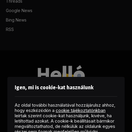
Threads
Google News
Bing News
RSS
Igen, mi is cookie-kat használunk
Az oldal további használatával hozzájárulsz ahhoz,
hogy eszközödön a
cookie tájékoztatónkban
leírtak szerint cookie-kat használjunk, kivéve, ha
letiltottad azokat. A cookie-k beállításait bármikor
megváltoztathatod, de nélkülük az oldalunk egyes
Facebook
LinkedIn
X
RSS
részei nem fognak megfelelően működni.