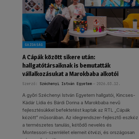
GAZDASÁG
A Cápák között sikere után:
hallgatótársaiknak is bemutatták
vállalkozásukat a Marokbaba alkotói
Szerző:
Széchenyi István Egyetem
2026.03.12.
A győri Széchenyi István Egyetem hallgatói, Kincses-
Kádár Lídia és Bárdi Dorina a Marokbaba nevű
fejlesztésükkel befektetést kaptak az RTL „Cápák
között” műsorában. Az idegrendszer-fejlesztő eszköz
a természetes tanulás, kötődő nevelés és
Montessori-szemlélet elemeit ötvözi, és országosan