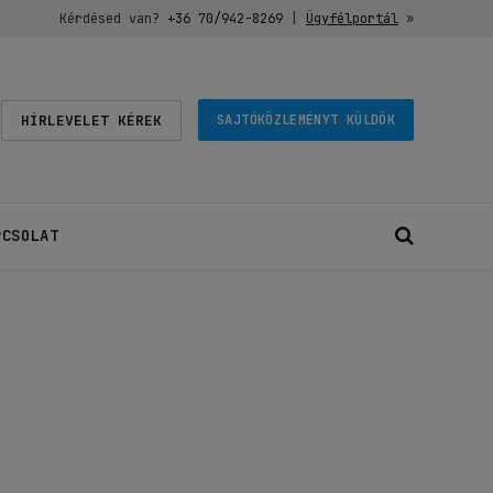
Kérdésed van?
+36 70/942-8269
|
Ügyfélportál
»
HÍRLEVELET KÉREK
SAJTÓKÖZLEMÉNYT KÜLDÖK
PCSOLAT