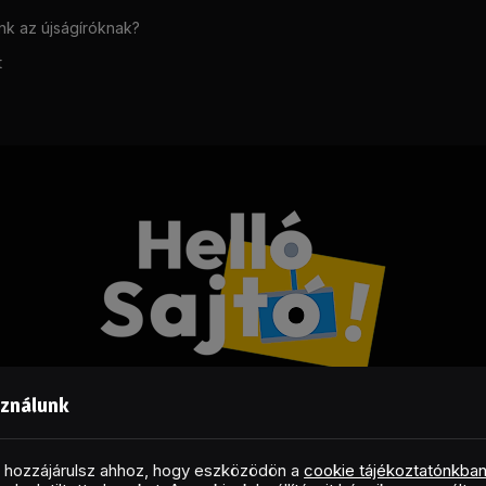
unk az újságíróknak?
t
sználunk
Facebook
LinkedIn
X
RSS
(Twitter)
al hozzájárulsz ahhoz, hogy eszközödön a
cookie tájékoztatónkba