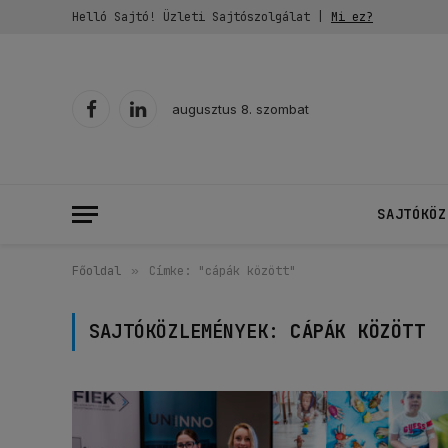
Helló Sajtó! Üzleti Sajtószolgálat |
Mi ez?
augusztus 8. szombat
Facebook
LinkedIn
SAJTÓKÖZ
Főoldal
»
Címke: "cápák között"
SAJTÓKÖZLEMÉNYEK:
CÁPÁK KÖZÖTT