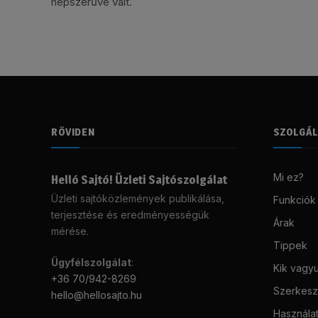
népszerűvé vált.
RÖVIDEN
SZOLGÁ
Mi ez?
Helló Sajtó! Üzleti Sajtószolgálat
Üzleti sajtóközlemények publikálása,
Funkciók
terjesztése és eredményességük
Árak
mérése.
Tippek
Ügyfélszolgálat
:
Kik vagy
+36 70/942-8269
Szerkeszt
hello@hellosajto.hu
Használat