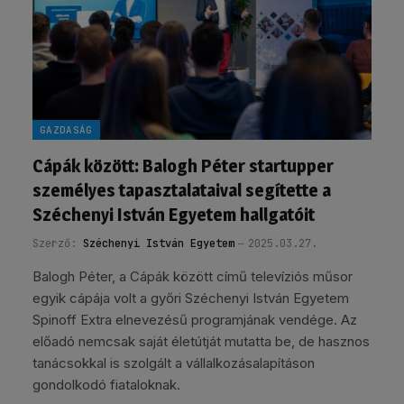
GAZDASÁG
Cápák között: Balogh Péter startupper
személyes tapasztalataival segítette a
Széchenyi István Egyetem hallgatóit
Szerző:
Széchenyi István Egyetem
2025.03.27.
Balogh Péter, a Cápák között című televíziós műsor
egyik cápája volt a győri Széchenyi István Egyetem
Spinoff Extra elnevezésű programjának vendége. Az
előadó nemcsak saját életútját mutatta be, de hasznos
tanácsokkal is szolgált a vállalkozásalapításon
gondolkodó fiataloknak.