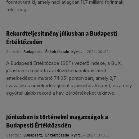
forintot tett ki, amely napi átlagban 11,7 milliárd forintnak
felel meg.
Rekordteljesítmény júliusban a Budapesti
Értéktőzsdén
Szerző:
Budapesti Értéktőzsde Nyrt.
2024.08.01.
A Budapesti Értéktőzsde (BÉT) vezető indexe, a BUX,
júliusban is folytatta az előző hónapokban látott
emelkedést: a mutató 74 051 ponton zárt, amely 2,7
százalékos növekedést jelent a júniushoz képest, és amely
egyúttal újabb rekord a havi záróértékeket tekintve.
Júniusban is történelmi magasságok a
Budapesti Értéktőzsdén
Szerző:
Budapesti Értéktőzsde Nyrt.
2024.07.01.