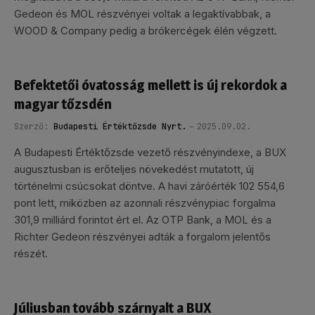
Gedeon és MOL részvényei voltak a legaktívabbak, a
WOOD & Company pedig a brókercégek élén végzett.
Befektetői óvatosság mellett is új rekordok a
magyar tőzsdén
Szerző:
Budapesti Értéktőzsde Nyrt.
2025.09.02.
A Budapesti Értéktőzsde vezető részvényindexe, a BUX
augusztusban is erőteljes növekedést mutatott, új
történelmi csúcsokat döntve. A havi záróérték 102 554,6
pont lett, miközben az azonnali részvénypiac forgalma
301,9 milliárd forintot ért el. Az OTP Bank, a MOL és a
Richter Gedeon részvényei adták a forgalom jelentős
részét.
Júliusban tovább szárnyalt a BUX