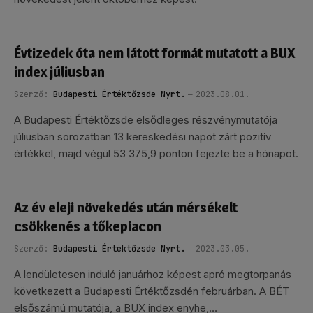
Évtizedek óta nem látott formát mutatott a BUX
index júliusban
Szerző:
Budapesti Értéktőzsde Nyrt.
2023.08.01.
A Budapesti Értéktőzsde elsődleges részvénymutatója
júliusban sorozatban 13 kereskedési napot zárt pozitív
értékkel, majd végül 53 375,9 ponton fejezte be a hónapot.
Az év eleji növekedés után mérsékelt
csökkenés a tőkepiacon
Szerző:
Budapesti Értéktőzsde Nyrt.
2023.03.05.
A lendületesen induló januárhoz képest apró megtorpanás
következett a Budapesti Értéktőzsdén februárban. A BÉT
elsőszámú mutatója, a BUX index enyhe,…