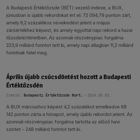
A Budapesti Értéktőzsde (BÉT) vezető indexe, a BUX,
júniusban is újabb rekordokat ért el: 72 094,79 ponton zárt,
amely 6,2 százalékos növekedést jelent a májusi
záróértékhez képest, és amely egyúttal napi rekord a hazai
tőzsdetörténetben. Az azonnali részvénypiac forgalma
223,9 milliárd forintot tett ki, amely napi átlagban 11,2 milliárd
forintnak felel meg.
Április újabb csúcsdöntést hozott a Budapesti
Értéktőzsdén
Szerző:
Budapesti Értéktőzsde Nyrt.
2024.05.02.
A BUX márciushoz képest 4,2 százalékot emelkedve 68
142 ponton zárta a hónapot, amely újabb rekordot jelent. Az
azonnali részvénypiac forgalma tartotta az előző havi
szintet – 248 milliárd forintot tett ki.