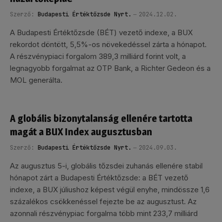
Szerző:
Budapesti Értéktőzsde Nyrt.
2024.12.02.
A Budapesti Értéktőzsde (BÉT) vezető indexe, a BUX
rekordot döntött, 5,5%-os növekedéssel zárta a hónapot.
A részvénypiaci forgalom 389,3 milliárd forint volt, a
legnagyobb forgalmat az OTP Bank, a Richter Gedeon és a
MOL generálta.
A globális bizonytalanság ellenére tartotta
magát a BUX Index augusztusban
Szerző:
Budapesti Értéktőzsde Nyrt.
2024.09.03.
Az augusztus 5-i, globális tőzsdei zuhanás ellenére stabil
hónapot zárt a Budapesti Értéktőzsde: a BÉT vezető
indexe, a BUX júliushoz képest végül enyhe, mindössze 1,6
százalékos csökkenéssel fejezte be az augusztust. Az
azonnali részvénypiac forgalma több mint 233,7 milliárd