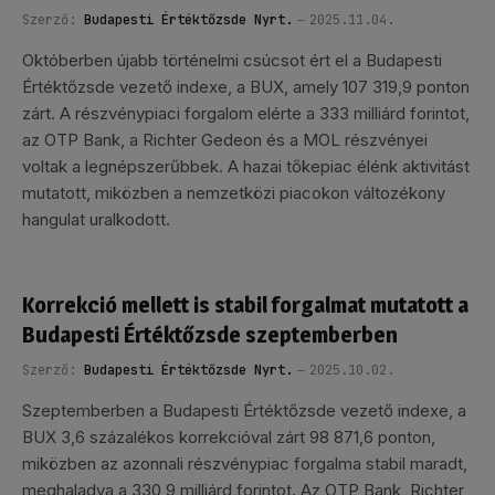
Szerző:
Budapesti Értéktőzsde Nyrt.
2025.11.04.
Októberben újabb történelmi csúcsot ért el a Budapesti
Értéktőzsde vezető indexe, a BUX, amely 107 319,9 ponton
zárt. A részvénypiaci forgalom elérte a 333 milliárd forintot,
az OTP Bank, a Richter Gedeon és a MOL részvényei
voltak a legnépszerűbbek. A hazai tőkepiac élénk aktivitást
mutatott, miközben a nemzetközi piacokon változékony
hangulat uralkodott.
Korrekció mellett is stabil forgalmat mutatott a
Budapesti Értéktőzsde szeptemberben
Szerző:
Budapesti Értéktőzsde Nyrt.
2025.10.02.
Szeptemberben a Budapesti Értéktőzsde vezető indexe, a
BUX 3,6 százalékos korrekcióval zárt 98 871,6 ponton,
miközben az azonnali részvénypiac forgalma stabil maradt,
meghaladva a 330,9 milliárd forintot. Az OTP Bank, Richter