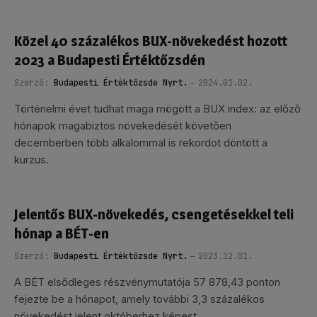
Közel 40 százalékos BUX-növekedést hozott
2023 a Budapesti Értéktőzsdén
Szerző:
Budapesti Értéktőzsde Nyrt.
2024.01.02.
Történelmi évet tudhat maga mögött a BUX index: az előző
hónapok magabiztos növekedését követően
decemberben több alkalommal is rekordot döntött a
kurzus.
Jelentős BUX-növekedés, csengetésekkel teli
hónap a BÉT-en
Szerző:
Budapesti Értéktőzsde Nyrt.
2023.12.01.
A BÉT elsődleges részvénymutatója 57 878,43 ponton
fejezte be a hónapot, amely további 3,3 százalékos
növekedést jelent októberhez képest.