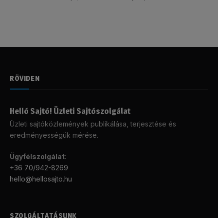
RÖVIDEN
Helló Sajtó! Üzleti Sajtószolgálat
Üzleti sajtóközlemények publikálása, terjesztése és
eredményességük mérése.
Ügyfélszolgálat
:
+36 70/942-8269
hello@hellosajto.hu
SZOLGÁLTATÁSUNK