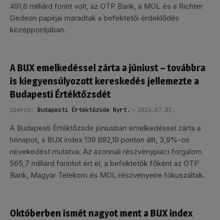
491,6 milliárd forint volt, az OTP Bank, a MOL és a Richter
Gedeon papírjai maradtak a befektetői érdeklődés
középpontjában.
A BUX emelkedéssel zárta a júniust – továbbra
is kiegyensúlyozott kereskedés jellemezte a
Budapesti Értéktőzsdét
Szerző:
Budapesti Értéktőzsde Nyrt.
2026.07.02.
A Budapesti Értéktőzsde júniusban emelkedéssel zárta a
hónapot, a BUX index 139 892,19 ponton állt, 3,9%-os
növekedést mutatva. Az azonnali részvénypiaci forgalom
565,7 milliárd forintot ért el, a befektetők főként az OTP
Bank, Magyar Telekom és MOL részvényeire fókuszáltak.
Októberben ismét nagyot ment a BUX index