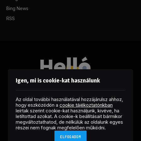
Bing News
RSS
Igen, mi is cookie-kat használunk
Az oldal további használatával hozzájárulsz ahhoz,
hogy eszközödön a
cookie tájékoztatónkban
leírtak szerint cookie-kat használjunk, kivéve, ha
letiltottad azokat. A cookie-k beállításait bármikor
megváltoztathatod, de nélkülük az oldalunk egyes
Facebook
LinkedIn
X
RSS
részei nem fognak megfelelően működni.
(Twitter)
ELFOGADOM
Copyright © 2026 Helló Sajtó! Üzleti Sajtószolgálat