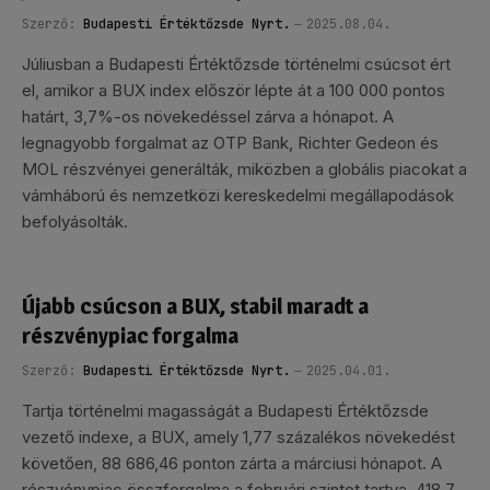
Szerző:
Budapesti Értéktőzsde Nyrt.
2025.08.04.
Júliusban a Budapesti Értéktőzsde történelmi csúcsot ért
el, amikor a BUX index először lépte át a 100 000 pontos
határt, 3,7%-os növekedéssel zárva a hónapot. A
legnagyobb forgalmat az OTP Bank, Richter Gedeon és
MOL részvényei generálták, miközben a globális piacokat a
vámháború és nemzetközi kereskedelmi megállapodások
befolyásolták.
Újabb csúcson a BUX, stabil maradt a
részvénypiac forgalma
Szerző:
Budapesti Értéktőzsde Nyrt.
2025.04.01.
Tartja történelmi magasságát a Budapesti Értéktőzsde
vezető indexe, a BUX, amely 1,77 százalékos növekedést
követően, 88 686,46 ponton zárta a márciusi hónapot. A
részvénypiac összforgalma a februári szintet tartva, 418,7