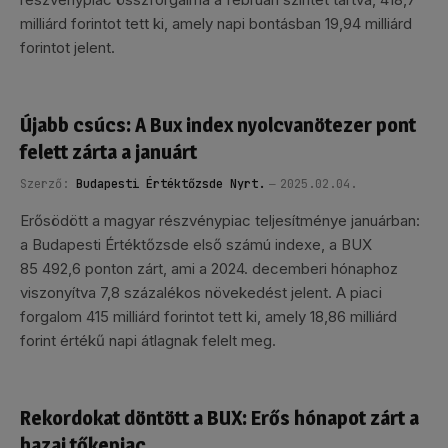
milliárd forintot tett ki, amely napi bontásban 19,94 milliárd
forintot jelent.
Újabb csúcs: A Bux index nyolcvanötezer pont
felett zárta a januárt
Szerző:
Budapesti Értéktőzsde Nyrt.
2025.02.04.
Erősödött a magyar részvénypiac teljesítménye januárban:
a Budapesti Értéktőzsde első számú indexe, a BUX
85 492,6 ponton zárt, ami a 2024. decemberi hónaphoz
viszonyítva 7,8 százalékos növekedést jelent. A piaci
forgalom 415 milliárd forintot tett ki, amely 18,86 milliárd
forint értékű napi átlagnak felelt meg.
Rekordokat döntött a BUX: Erős hónapot zárt a
hazai tőkepiac