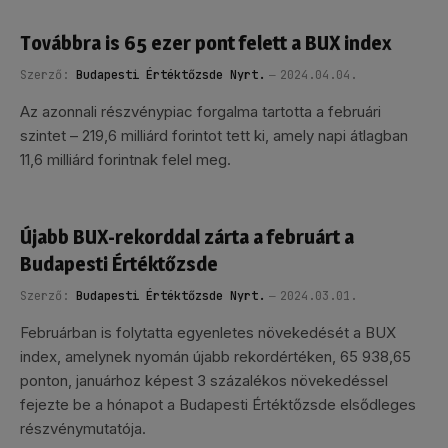
Továbbra is 65 ezer pont felett a BUX index
Szerző:
Budapesti Értéktőzsde Nyrt.
2024.04.04.
Az azonnali részvénypiac forgalma tartotta a februári
szintet – 219,6 milliárd forintot tett ki, amely napi átlagban
11,6 milliárd forintnak felel meg.
Újabb BUX-rekorddal zárta a februárt a
Budapesti Értéktőzsde
Szerző:
Budapesti Értéktőzsde Nyrt.
2024.03.01.
Februárban is folytatta egyenletes növekedését a BUX
index, amelynek nyomán újabb rekordértéken, 65 938,65
ponton, januárhoz képest 3 százalékos növekedéssel
fejezte be a hónapot a Budapesti Értéktőzsde elsődleges
részvénymutatója.