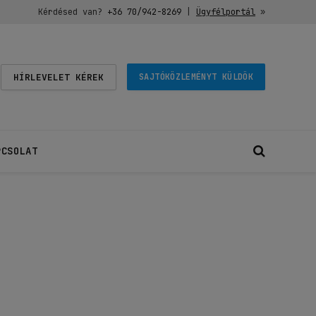
Kérdésed van?
+36 70/942-8269
|
Ügyfélportál
»
HÍRLEVELET KÉREK
SAJTÓKÖZLEMÉNYT KÜLDÖK
PCSOLAT