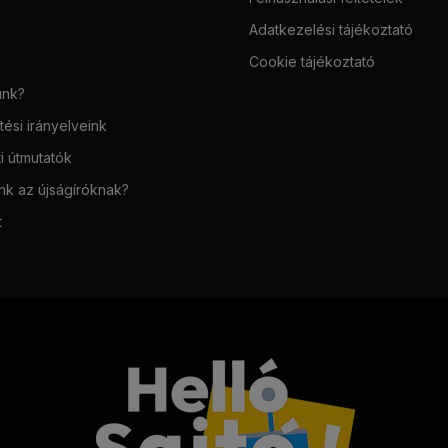
Adatkezelési tájékoztató
Cookie tájékoztató
unk?
ési irányelveink
i útmutatók
unk az újságíróknak?
t