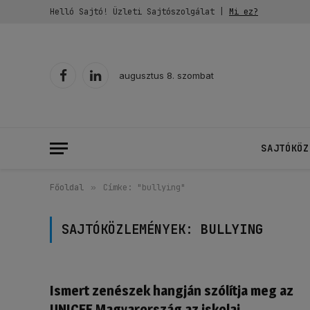
Helló Sajtó! Üzleti Sajtószolgálat |
Mi ez?
augusztus 8. szombat
Facebook
LinkedIn
SAJTÓKÖZ
Főoldal
»
Címke: "bullying"
SAJTÓKÖZLEMÉNYEK:
BULLYING
Ismert zenészek hangján szólítja meg az
UNICEF Magyarország az iskolai