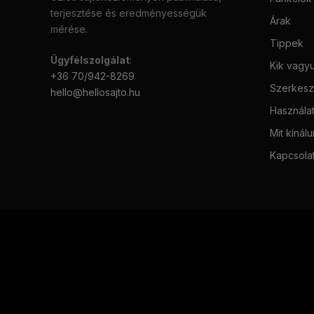
terjesztése és eredményességük
Árak
mérése.
Tippek
Ügyfélszolgálat
:
Kik vagy
+36 70/942-8269
Szerkeszt
hello@hellosajto.hu
Használat
Mit kínál
Kapcsola