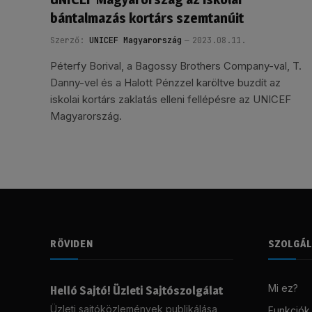
bántalmazás kortárs szemtanúit
Szerző:
UNICEF Magyarország
2023.08.11.
Péterfy Borival, a Bagossy Brothers Company-val, T.
Danny-vel és a Halott Pénzzel karöltve buzdít az
iskolai kortárs zaklatás elleni fellépésre az UNICEF
Magyarország.
RÖVIDEN
SZOLGÁ
Mi ez?
Helló Sajtó! Üzleti Sajtószolgálat
Üzleti sajtóközlemények publikálása,
Funkciók