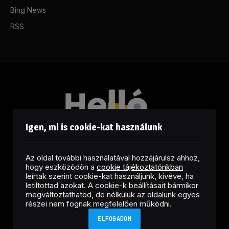
Bing News
RSS
Igen, mi is cookie-kat használunk
Az oldal további használatával hozzájárulsz ahhoz,
hogy eszközödön a
cookie tájékoztatónkban
leírtak szerint cookie-kat használjunk, kivéve, ha
letiltottad azokat. A cookie-k beállításait bármikor
megváltoztathatod, de nélkülük az oldalunk egyes
Facebook
LinkedIn
X
RSS
részei nem fognak megfelelően működni.
(Twitter)
ELFOGADOM
Copyright © 2026 Helló Sajtó! Üzleti Sajtószolgálat