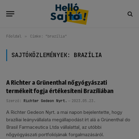
Főoldal
»
Címke: "brazília"
SAJTÓKÖZLEMÉNYEK:
BRAZÍLIA
A Richter a Grünenthal nőgyógyászati
termékeit fogja értékesíteni Brazíliában
Szerző:
Richter Gedeon Nyrt.
2023.05.23.
A Richter Gedeon Nyrt. a mai napon bejelentette, hogy
brazíliai leányvállalata megállapodást írt alá a Grünenthal do
Brasil Farmaceutica Ltda vállalattal, az utóbbi
nőgyógyászati portfoliójának forgalmazásáról.