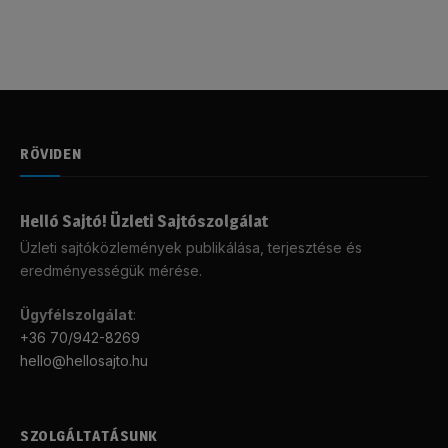
RÖVIDEN
Helló Sajtó! Üzleti Sajtószolgálat
Üzleti sajtóközlemények publikálása, terjesztése és
eredményességük mérése.
Ügyfélszolgálat
:
+36 70/942-8269
hello@hellosajto.hu
SZOLGÁLTATÁSUNK