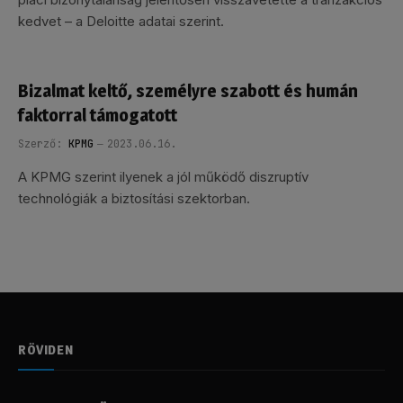
kedvet – a Deloitte adatai szerint.
Bizalmat keltő, személyre szabott és humán
faktorral támogatott
Szerző:
KPMG
2023.06.16.
A KPMG szerint ilyenek a jól működő diszruptív
technológiák a biztosítási szektorban.
RÖVIDEN