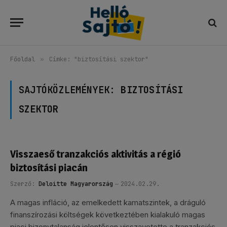
Főoldal
»
Címke: "biztosítási szektor"
SAJTÓKÖZLEMÉNYEK:
BIZTOSÍTÁSI
SZEKTOR
Visszaeső tranzakciós aktivitás a régió
biztosítási piacán
Szerző:
Deloitte Magyarország
2024.02.29.
A magas infláció, az emelkedett kamatszintek, a dráguló
finanszírozási költségek következtében kialakuló magas
piaci bizonytalanság jelentősen visszavetette a tranzakciós