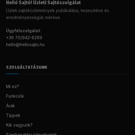
Helló Sajtó! Üzleti Sajtószolgálat
Üzleti sajtóközlemények publikálása, terjesztése és
eredményességük mérése.
Ügyfélszolgálat
:
+36 70/942-8269
hello@hellosajto.hu
SZOLGÁLTATÁSUNK
Mi ez?
Funkciók
Árak
Tippek
Kik vagyunk?
Szerkesztési irányelveink