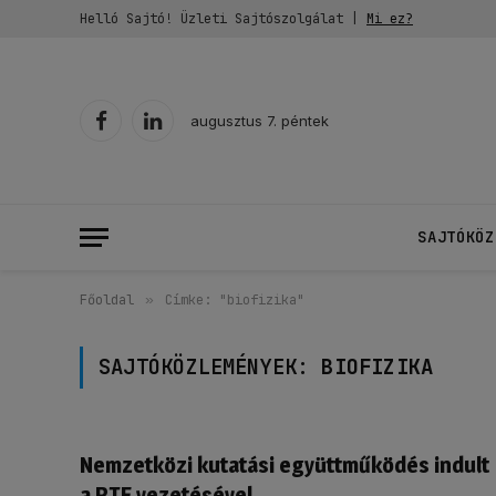
Helló Sajtó! Üzleti Sajtószolgálat |
Mi ez?
augusztus 7. péntek
Facebook
LinkedIn
SAJTÓKÖZ
Főoldal
»
Címke: "biofizika"
SAJTÓKÖZLEMÉNYEK:
BIOFIZIKA
Nemzetközi kutatási együttműködés indult
a PTE vezetésével