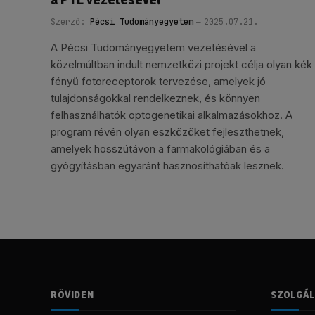
Szerző:
Pécsi Tudományegyetem
2025.07.21.
A Pécsi Tudományegyetem vezetésével a
közelmúltban indult nemzetközi projekt célja olyan kék
fényű fotoreceptorok tervezése, amelyek jó
tulajdonságokkal rendelkeznek, és könnyen
felhasználhatók optogenetikai alkalmazásokhoz. A
program révén olyan eszközöket fejleszthetnek,
amelyek hosszútávon a farmakológiában és a
gyógyításban egyaránt hasznosíthatóak lesznek.
RÖVIDEN
SZOLGÁ