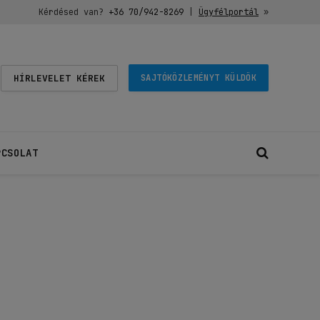
Kérdésed van?
+36 70/942-8269
|
Ügyfélportál
»
HÍRLEVELET KÉREK
SAJTÓKÖZLEMÉNYT KÜLDÖK
PCSOLAT