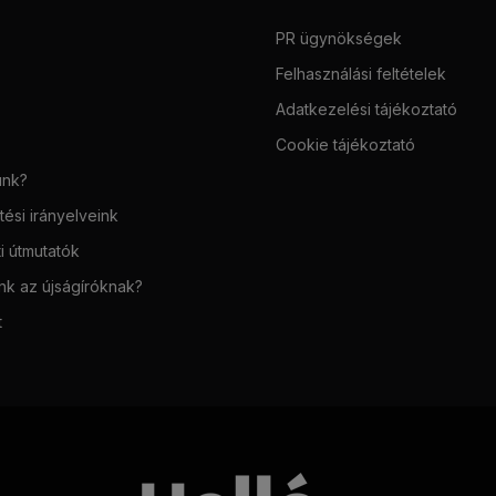
PR ügynökségek
Felhasználási feltételek
Adatkezelési tájékoztató
Cookie tájékoztató
unk?
ési irányelveink
i útmutatók
unk az újságíróknak?
t