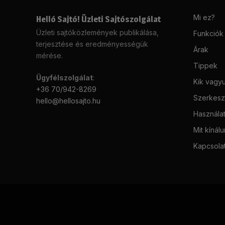
Mi ez?
Helló Sajtó! Üzleti Sajtószolgálat
Üzleti sajtóközlemények publikálása,
Funkciók
terjesztése és eredményességük
Árak
mérése.
Tippek
Ügyfélszolgálat
:
Kik vagy
+36 70/942-8269
Szerkeszt
hello@hellosajto.hu
Használat
Mit kínál
Kapcsola