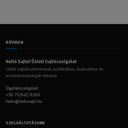
RÖVIDEN
Helló Sajtó! Üzleti Sajtószolgálat
Üzleti sajtóközlemények publikálása, terjesztése és
eredményességük mérése.
Ügyfélszolgálat
:
+36 70/942-8269
hello@hellosajto.hu
SZOLGÁLTATÁSUNK