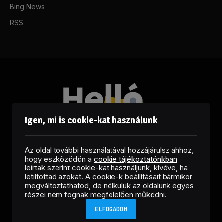
Bing News
RSS
Igen, mi is cookie-kat használunk
Az oldal további használatával hozzájárulsz ahhoz,
hogy eszközödön a
cookie tájékoztatónkban
leírtak szerint cookie-kat használjunk, kivéve, ha
letiltottad azokat. A cookie-k beállításait bármikor
megváltoztathatod, de nélkülük az oldalunk egyes
Facebook
LinkedIn
X
RSS
részei nem fognak megfelelően működni.
(Twitter)
ELFOGADOM
Copyright © 2026 Helló Sajtó! Üzleti Sajtószolgálat