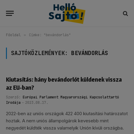
Főoldal
»
Címke: "bevándorlás"
SAJTÓKÖZLEMÉNYEK:
BEVÁNDORLÁS
Kiutasítás: hány bevándorlót küldenek vissza
az EU-ban?
Szerző:
Európai Parlament Magyarországi Kapcsolattartó
Irodája
2023.08.17.
2022-ben az uniós országok 422 400 kiutasítási határozatot
hoztak. A nem uniós állampolgárok kevesebb mint
negyedét küldték vissza valamelyik Unión kívüli országba.