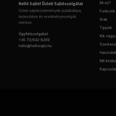
Mi ez?
Helló Sajtó! Üzleti Sajtószolgálat
Üzleti sajtóközlemények publikálása,
Funkciók
terjesztése és eredményességük
Árak
mérése.
Tippek
Ügyfélszolgálat
:
Kik vagy
+36 70/942-8269
Szerkeszt
hello@hellosajto.hu
Használat
Mit kínál
Kapcsola