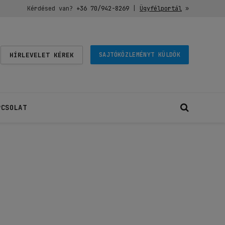
Kérdésed van?
+36 70/942-8269
|
Ügyfélportál
»
HÍRLEVELET KÉREK
SAJTÓKÖZLEMÉNYT KÜLDÖK
PCSOLAT