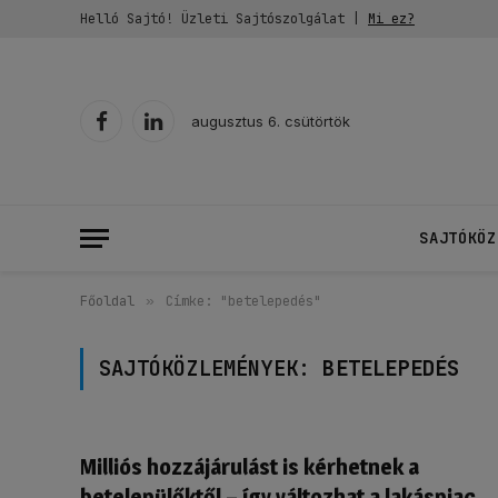
Helló Sajtó! Üzleti Sajtószolgálat |
Mi ez?
augusztus 6. csütörtök
Facebook
LinkedIn
SAJTÓKÖZ
Főoldal
»
Címke: "betelepedés"
SAJTÓKÖZLEMÉNYEK:
BETELEPEDÉS
Milliós hozzájárulást is kérhetnek a
betelepülőktől – így változhat a lakáspiac