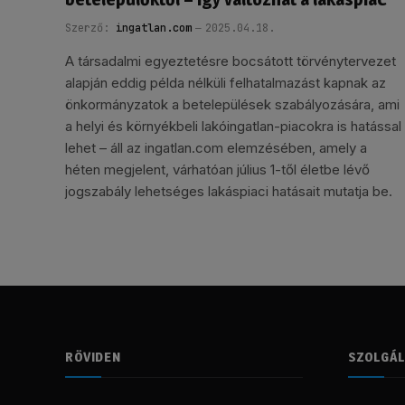
Szerző:
ingatlan.com
2025.04.18.
A társadalmi egyeztetésre bocsátott törvénytervezet
alapján eddig példa nélküli felhatalmazást kapnak az
önkormányzatok a betelepülések szabályozására, ami
a helyi és környékbeli lakóingatlan-piacokra is hatással
lehet – áll az ingatlan.com elemzésében, amely a
héten megjelent, várhatóan július 1-től életbe lévő
jogszabály lehetséges lakáspiaci hatásait mutatja be.
RÖVIDEN
SZOLGÁ