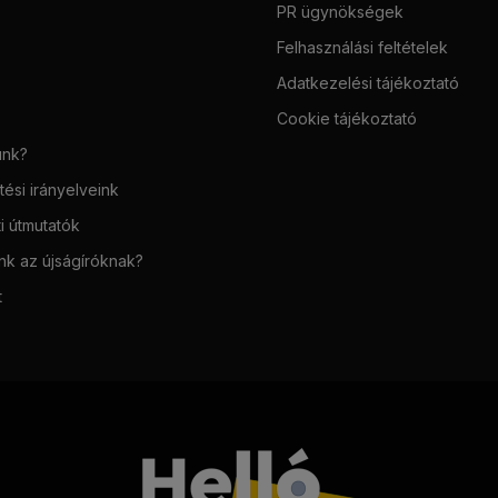
PR ügynökségek
Felhasználási feltételek
Adatkezelési tájékoztató
Cookie tájékoztató
unk?
ési irányelveink
i útmutatók
unk az újságíróknak?
t