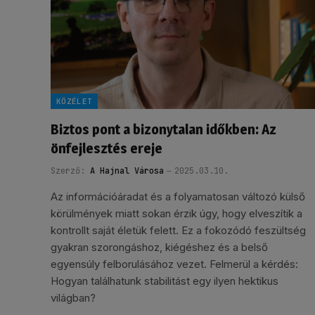
KÖZÉLET
Biztos pont a bizonytalan időkben: Az
önfejlesztés ereje
Szerző:
A Hajnal Városa
2025.03.10.
Az információáradat és a folyamatosan változó külső
körülmények miatt sokan érzik úgy, hogy elveszítik a
kontrollt saját életük felett. Ez a fokozódó feszültség
gyakran szorongáshoz, kiégéshez és a belső
egyensúly felborulásához vezet. Felmerül a kérdés:
Hogyan találhatunk stabilitást egy ilyen hektikus
világban?