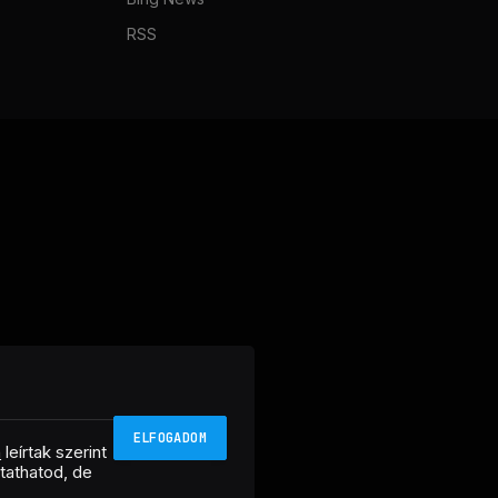
RSS
ELFOGADOM
n
leírtak szerint
ztathatod, de