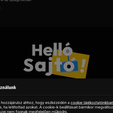
t
sználunk
Facebook
LinkedIn
X
RSS
(Twitter)
al hozzájárulsz ahhoz, hogy eszközödön a
cookie tájékoztatónkba
, ha letiltottad azokat. A cookie-k beállításait bármikor megválto
Copyright © 2026 Helló Sajtó! Üzleti Sajtószolgálat
észei nem fognak megfelelően működni.