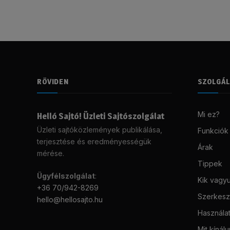
RÖVIDEN
SZOLGÁ
Mi ez?
Helló Sajtó! Üzleti Sajtószolgálat
Üzleti sajtóközlemények publikálása,
Funkciók
terjesztése és eredményességük
Árak
mérése.
Tippek
Ügyfélszolgálat
:
Kik vagy
+36 70/942-8269
Szerkeszt
hello@hellosajto.hu
Használat
Mit kínál