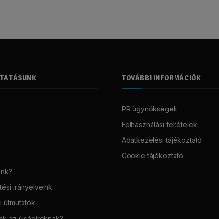
LTATÁSUNK
TOVÁBBI INFORMÁCIÓK
PR ügynökségek
Felhasználási feltételek
Adatkezelési tájékoztató
Cookie tájékoztató
unk?
ési irányelveink
i útmutatók
unk az újságíróknak?