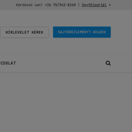
Kérdésed van?
+36 70/942-8269
|
Ügyfélportál
»
HÍRLEVELET KÉREK
SAJTÓKÖZLEMÉNYT KÜLDÖK
PCSOLAT