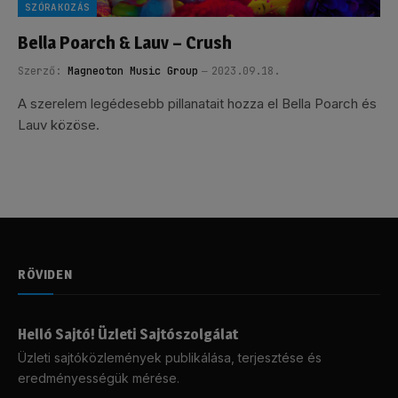
SZÓRAKOZÁS
Bella Poarch & Lauv – Crush
Szerző:
Magneoton Music Group
2023.09.18.
A szerelem legédesebb pillanatait hozza el Bella Poarch és
Lauv közöse.
RÖVIDEN
Helló Sajtó! Üzleti Sajtószolgálat
Üzleti sajtóközlemények publikálása, terjesztése és
eredményességük mérése.