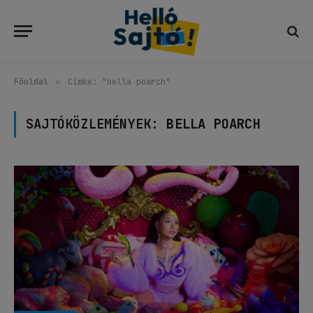
Főoldal
»
Címke: "bella poarch"
SAJTÓKÖZLEMÉNYEK:
BELLA POARCH