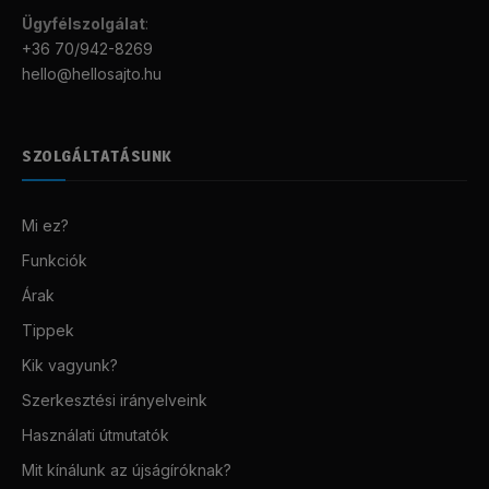
Ügyfélszolgálat
:
+36 70/942-8269
hello@hellosajto.hu
SZOLGÁLTATÁSUNK
Mi ez?
Funkciók
Árak
Tippek
Kik vagyunk?
Szerkesztési irányelveink
Használati útmutatók
Mit kínálunk az újságíróknak?